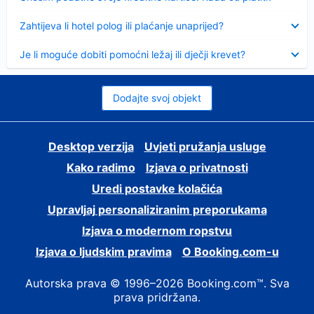
Sažeto
Zahtijeva li hotel polog ili plaćanje unaprijed?
Sažeto
Je li moguće dobiti pomoćni ležaj ili dječji krevet?
Dodajte svoj objekt
Desktop verzija
Uvjeti pružanja usluge
Kako radimo
Izjava o privatnosti
Uredi postavke kolačića
Upravljaj personaliziranim preporukama
Izjava o modernom ropstvu
Izjava o ljudskim pravima
O Booking.com-u
Autorska prava © 1996–2026 Booking.com™. Sva
prava pridržana.