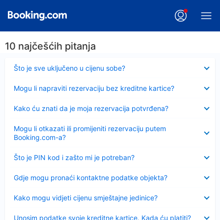
10 najčešćih pitanja
Sažeto
Što je sve uključeno u cijenu sobe?
Sažeto
Mogu li napraviti rezervaciju bez kreditne kartice?
Sažeto
Kako ću znati da je moja rezervacija potvrđena?
Sažeto
Mogu li otkazati ili promijeniti rezervaciju putem
Booking.com-a?
Sažeto
Što je PIN kod i zašto mi je potreban?
Sažeto
Gdje mogu pronaći kontaktne podatke objekta?
Sažeto
Kako mogu vidjeti cijenu smještajne jedinice?
Sažeto
Unosim podatke svoje kreditne kartice. Kada ću platiti?