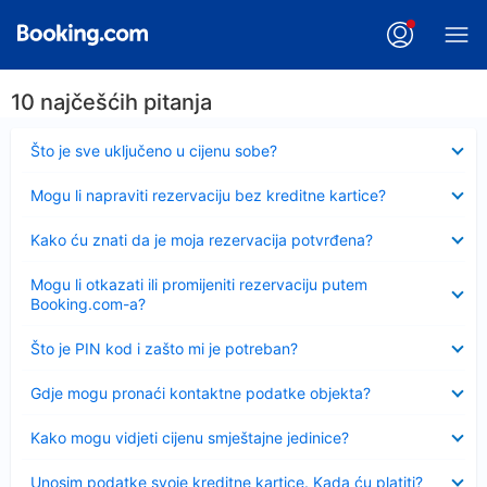
10 najčešćih pitanja
Sažeto
Što je sve uključeno u cijenu sobe?
Sažeto
Mogu li napraviti rezervaciju bez kreditne kartice?
Sažeto
Kako ću znati da je moja rezervacija potvrđena?
Sažeto
Mogu li otkazati ili promijeniti rezervaciju putem
Booking.com-a?
Sažeto
Što je PIN kod i zašto mi je potreban?
Sažeto
Gdje mogu pronaći kontaktne podatke objekta?
Sažeto
Kako mogu vidjeti cijenu smještajne jedinice?
Sažeto
Unosim podatke svoje kreditne kartice. Kada ću platiti?