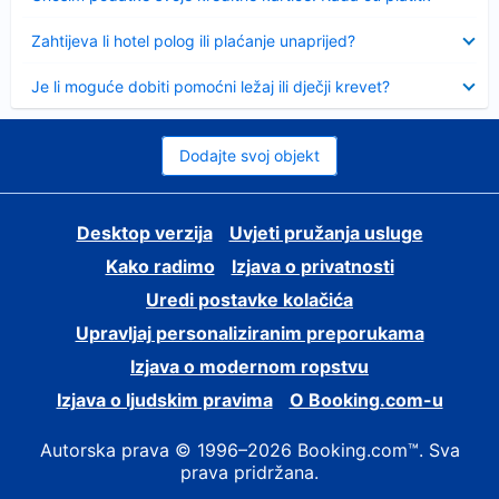
Sažeto
Zahtijeva li hotel polog ili plaćanje unaprijed?
Sažeto
Je li moguće dobiti pomoćni ležaj ili dječji krevet?
Dodajte svoj objekt
Desktop verzija
Uvjeti pružanja usluge
Kako radimo
Izjava o privatnosti
Uredi postavke kolačića
Upravljaj personaliziranim preporukama
Izjava o modernom ropstvu
Izjava o ljudskim pravima
O Booking.com-u
Autorska prava © 1996–2026 Booking.com™. Sva
prava pridržana.