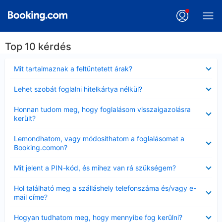
Top 10 kérdés
Bezárta
Mit tartalmaznak a feltüntetett árak?
Bezárta
Lehet szobát foglalni hitelkártya nélkül?
Bezárta
Honnan tudom meg, hogy foglalásom visszaigazolásra
került?
Bezárta
Lemondhatom, vagy módosíthatom a foglalásomat a
Booking.comon?
Bezárta
Mit jelent a PIN-kód, és mihez van rá szükségem?
Bezárta
Hol található meg a szálláshely telefonszáma és/vagy e-
mail címe?
Bezárta
Hogyan tudhatom meg, hogy mennyibe fog kerülni?