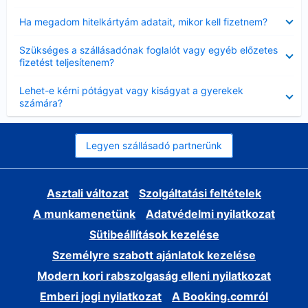
Bezárta
Ha megadom hitelkártyám adatait, mikor kell fizetnem?
Bezárta
Szükséges a szállásadónak foglalót vagy egyéb előzetes
fizetést teljesítenem?
Bezárta
Lehet-e kérni pótágyat vagy kiságyat a gyerekek
számára?
Legyen szállásadó partnerünk
Asztali változat
Szolgáltatási feltételek
A munkamenetünk
Adatvédelmi nyilatkozat
Sütibeállítások kezelése
Személyre szabott ajánlatok kezelése
Modern kori rabszolgaság elleni nyilatkozat
Emberi jogi nyilatkozat
A Booking.comról