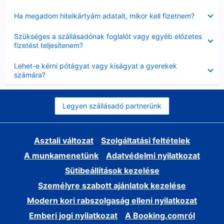
Bezárta
Ha megadom hitelkártyám adatait, mikor kell fizetnem?
Bezárta
Szükséges a szállásadónak foglalót vagy egyéb előzetes
fizetést teljesítenem?
Bezárta
Lehet-e kérni pótágyat vagy kiságyat a gyerekek
számára?
Legyen szállásadó partnerünk
Asztali változat
Szolgáltatási feltételek
A munkamenetünk
Adatvédelmi nyilatkozat
Sütibeállítások kezelése
Személyre szabott ajánlatok kezelése
Modern kori rabszolgaság elleni nyilatkozat
Emberi jogi nyilatkozat
A Booking.comról