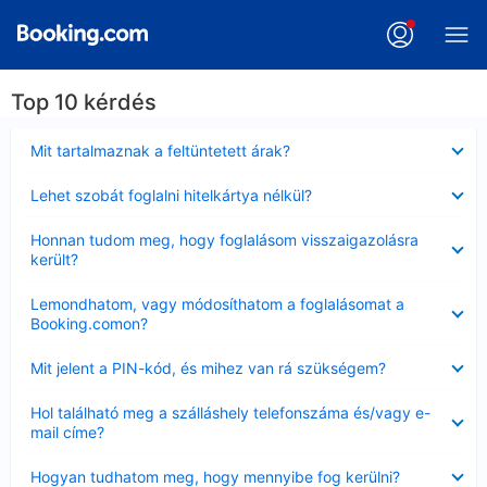
Top 10 kérdés
Bezárta
Mit tartalmaznak a feltüntetett árak?
Bezárta
Lehet szobát foglalni hitelkártya nélkül?
Bezárta
Honnan tudom meg, hogy foglalásom visszaigazolásra
került?
Bezárta
Lemondhatom, vagy módosíthatom a foglalásomat a
Booking.comon?
Bezárta
Mit jelent a PIN-kód, és mihez van rá szükségem?
Bezárta
Hol található meg a szálláshely telefonszáma és/vagy e-
mail címe?
Bezárta
Hogyan tudhatom meg, hogy mennyibe fog kerülni?