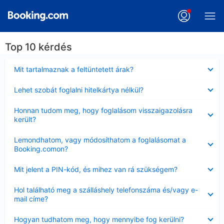
Top 10 kérdés
Bezárta
Mit tartalmaznak a feltüntetett árak?
Bezárta
Lehet szobát foglalni hitelkártya nélkül?
Bezárta
Honnan tudom meg, hogy foglalásom visszaigazolásra
került?
Bezárta
Lemondhatom, vagy módosíthatom a foglalásomat a
Booking.comon?
Bezárta
Mit jelent a PIN-kód, és mihez van rá szükségem?
Bezárta
Hol található meg a szálláshely telefonszáma és/vagy e-
mail címe?
Bezárta
Hogyan tudhatom meg, hogy mennyibe fog kerülni?