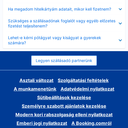
Bezárta
Ha megadom hitelkártyám adatait, mikor kell fizetnem?
Bezárta
Szükséges a szállásadónak foglalót vagy egyéb előzetes
fizetést teljesítenem?
Bezárta
Lehet-e kérni pótágyat vagy kiságyat a gyerekek
számára?
Legyen szállásadó partnerünk
Asztali változat
Szolgáltatási feltételek
A munkamenetünk
Adatvédelmi nyilatkozat
Sütibeállítások kezelése
Személyre szabott ajánlatok kezelése
Modern kori rabszolgaság elleni nyilatkozat
Emberi jogi nyilatkozat
A Booking.comról