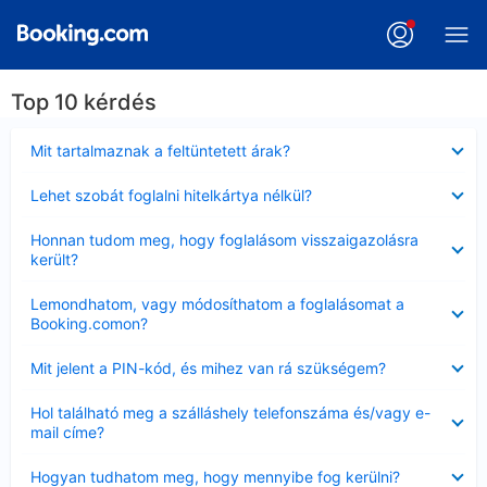
Top 10 kérdés
Bezárta
Mit tartalmaznak a feltüntetett árak?
Bezárta
Lehet szobát foglalni hitelkártya nélkül?
Bezárta
Honnan tudom meg, hogy foglalásom visszaigazolásra
került?
Bezárta
Lemondhatom, vagy módosíthatom a foglalásomat a
Booking.comon?
Bezárta
Mit jelent a PIN-kód, és mihez van rá szükségem?
Bezárta
Hol található meg a szálláshely telefonszáma és/vagy e-
mail címe?
Bezárta
Hogyan tudhatom meg, hogy mennyibe fog kerülni?