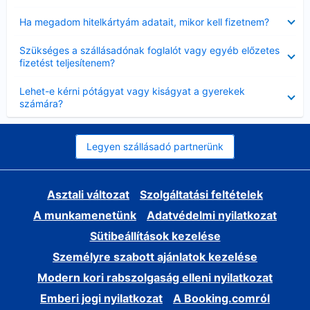
Bezárta
Ha megadom hitelkártyám adatait, mikor kell fizetnem?
Bezárta
Szükséges a szállásadónak foglalót vagy egyéb előzetes
fizetést teljesítenem?
Bezárta
Lehet-e kérni pótágyat vagy kiságyat a gyerekek
számára?
Legyen szállásadó partnerünk
Asztali változat
Szolgáltatási feltételek
A munkamenetünk
Adatvédelmi nyilatkozat
Sütibeállítások kezelése
Személyre szabott ajánlatok kezelése
Modern kori rabszolgaság elleni nyilatkozat
Emberi jogi nyilatkozat
A Booking.comról