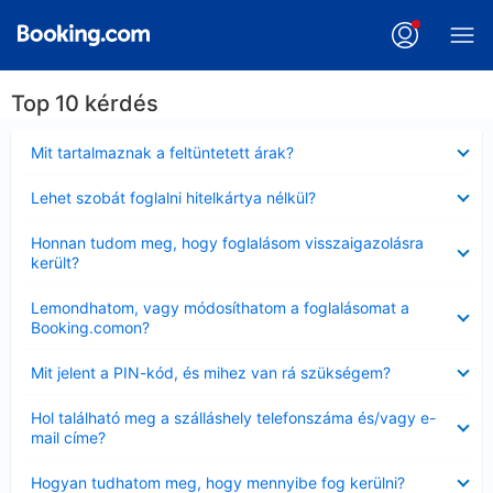
Top 10 kérdés
Bezárta
Mit tartalmaznak a feltüntetett árak?
Bezárta
Lehet szobát foglalni hitelkártya nélkül?
Bezárta
Honnan tudom meg, hogy foglalásom visszaigazolásra
került?
Bezárta
Lemondhatom, vagy módosíthatom a foglalásomat a
Booking.comon?
Bezárta
Mit jelent a PIN-kód, és mihez van rá szükségem?
Bezárta
Hol található meg a szálláshely telefonszáma és/vagy e-
mail címe?
Bezárta
Hogyan tudhatom meg, hogy mennyibe fog kerülni?