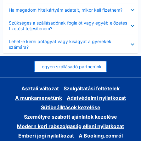
Bezárta
Ha megadom hitelkártyám adatait, mikor kell fizetnem?
Bezárta
Szükséges a szállásadónak foglalót vagy egyéb előzetes
fizetést teljesítenem?
Bezárta
Lehet-e kérni pótágyat vagy kiságyat a gyerekek
számára?
Legyen szállásadó partnerünk
Asztali változat
Szolgáltatási feltételek
A munkamenetünk
Adatvédelmi nyilatkozat
Sütibeállítások kezelése
Személyre szabott ajánlatok kezelése
Modern kori rabszolgaság elleni nyilatkozat
Emberi jogi nyilatkozat
A Booking.comról