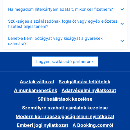
Bezárta
Ha megadom hitelkártyám adatait, mikor kell fizetnem?
Bezárta
Szükséges a szállásadónak foglalót vagy egyéb előzetes
fizetést teljesítenem?
Bezárta
Lehet-e kérni pótágyat vagy kiságyat a gyerekek
számára?
Legyen szállásadó partnerünk
Asztali változat
Szolgáltatási feltételek
A munkamenetünk
Adatvédelmi nyilatkozat
Sütibeállítások kezelése
Személyre szabott ajánlatok kezelése
Modern kori rabszolgaság elleni nyilatkozat
Emberi jogi nyilatkozat
A Booking.comról