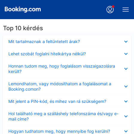
Top 10 kérdés
Bezárta
Mit tartalmaznak a feltüntetett árak?
Bezárta
Lehet szobát foglalni hitelkártya nélkül?
Bezárta
Honnan tudom meg, hogy foglalásom visszaigazolásra
került?
Bezárta
Lemondhatom, vagy módosíthatom a foglalásomat a
Booking.comon?
Bezárta
Mit jelent a PIN-kód, és mihez van rá szükségem?
Bezárta
Hol található meg a szálláshely telefonszáma és/vagy e-
mail címe?
Bezárta
Hogyan tudhatom meg, hogy mennyibe fog kerülni?