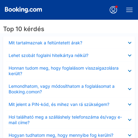
Top 10 kérdés
Bezárta
Mit tartalmaznak a feltüntetett árak?
Bezárta
Lehet szobát foglalni hitelkártya nélkül?
Bezárta
Honnan tudom meg, hogy foglalásom visszaigazolásra
került?
Bezárta
Lemondhatom, vagy módosíthatom a foglalásomat a
Booking.comon?
Bezárta
Mit jelent a PIN-kód, és mihez van rá szükségem?
Bezárta
Hol található meg a szálláshely telefonszáma és/vagy e-
mail címe?
Bezárta
Hogyan tudhatom meg, hogy mennyibe fog kerülni?