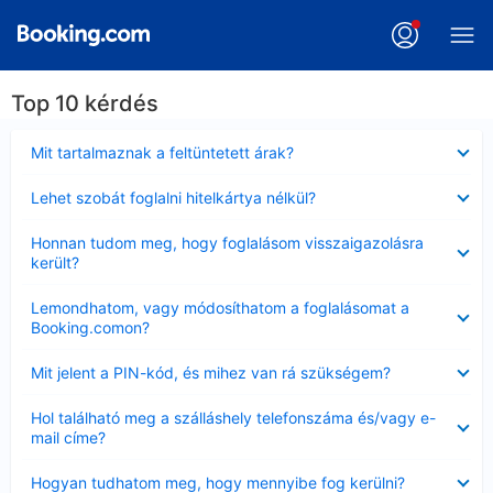
Top 10 kérdés
Bezárta
Mit tartalmaznak a feltüntetett árak?
Bezárta
Lehet szobát foglalni hitelkártya nélkül?
Bezárta
Honnan tudom meg, hogy foglalásom visszaigazolásra
került?
Bezárta
Lemondhatom, vagy módosíthatom a foglalásomat a
Booking.comon?
Bezárta
Mit jelent a PIN-kód, és mihez van rá szükségem?
Bezárta
Hol található meg a szálláshely telefonszáma és/vagy e-
mail címe?
Bezárta
Hogyan tudhatom meg, hogy mennyibe fog kerülni?