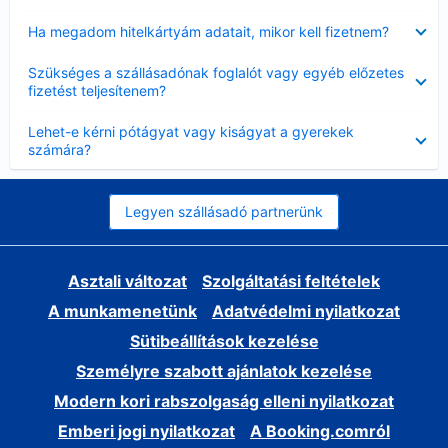
Bezárta
Ha megadom hitelkártyám adatait, mikor kell fizetnem?
Bezárta
Szükséges a szállásadónak foglalót vagy egyéb előzetes
fizetést teljesítenem?
Bezárta
Lehet-e kérni pótágyat vagy kiságyat a gyerekek
számára?
Legyen szállásadó partnerünk
Asztali változat
Szolgáltatási feltételek
A munkamenetünk
Adatvédelmi nyilatkozat
Sütibeállítások kezelése
Személyre szabott ajánlatok kezelése
Modern kori rabszolgaság elleni nyilatkozat
Emberi jogi nyilatkozat
A Booking.comról