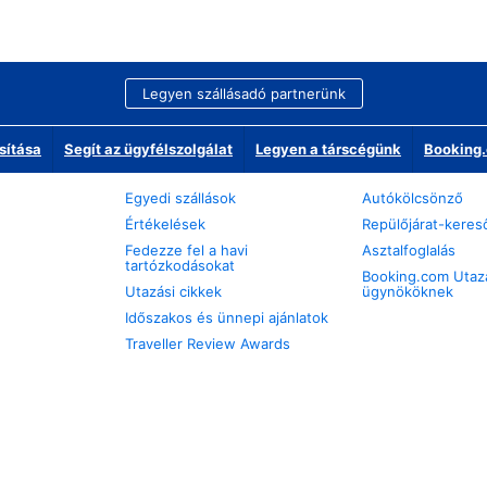
Legyen szállásadó partnerünk
sítása
Segít az ügyfélszolgálat
Legyen a társcégünk
Booking.
Egyedi szállások
Autókölcsönző
Értékelések
Repülőjárat-keres
Fedezze fel a havi
Asztalfoglalás
tartózkodásokat
Booking.com Utaz
Utazási cikkek
ügynököknek
Időszakos és ünnepi ajánlatok
Traveller Review Awards