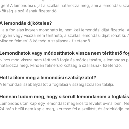
Igen! A lemondási díjat a szállás határozza meg, ami a lemondási sz
költség a szállásnak fizetendő.
A lemondás díjköteles?
Ha a foglalás ingyen mondható le, nem kell lemondási díjat fizetnie
ingyen vagy vissza nem téríthető, a szállás lemondási díjat róhat ki.
Minden felmerülő költség a szállásnak fizetendő.
Lemondhatok vagy módosíthatok vissza nem téríthető fog
Nincs mód vissza nem téríthető foglalás módosítására, a lemondás ped
határozza meg. Minden felmerülő költség a szállásnak fizetendő.
Hol találom meg a lemondási szabályzatot?
A lemondási szabályzatot a foglalási visszaigazoláson találja.
Honnan tudom meg, hogy sikerült lemondanom a foglalás
Lemondás után kap egy lemondást megerősítő levelet e-mailben. Néz
24 órán belül nem kapja meg, keresse fel a szállást, és érdeklődje