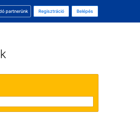
ssal
dó partnerünk
Regisztráció
Belépés
lasztott pénznem: magyar forint
kiválasztott nyelv: Magyar
ek