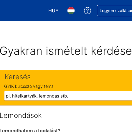
HUF
Segítség a foglalá
Legyen szállása
Válasszon pénznemet. Jelenlegi kivá
Válasszon nyelvet. Jelenleg 
Gyakran ismételt kérdés
Keresés
GYIK kulcsszó vagy téma
Lemondások
Lemondhatom a foglalást?