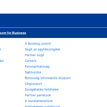
com for Business
A Booking.comról
ő
Segít az ügyfélszolgálat
Partner súgó
ási
Careers
Fenntarthatóság
Sajtószoba
Biztonság információs központ
Cégcsoport
Szolgáltatási feltételek
Partner panaszok
A munkamenetünk
Adatvédelmi nyilatkozat