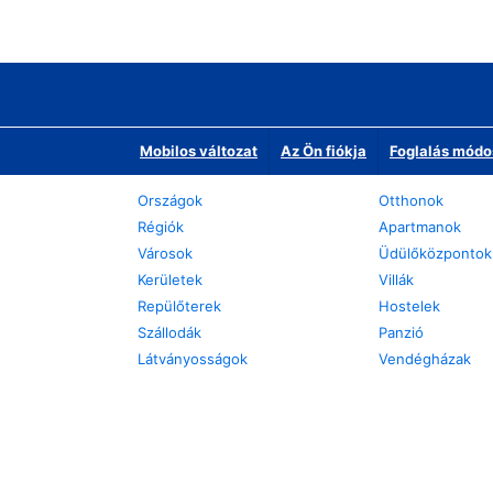
Mobilos változat
Az Ön fiókja
Foglalás módo
Országok
Otthonok
Régiók
Apartmanok
Városok
Üdülőközpontok
Kerületek
Villák
Repülőterek
Hostelek
Szállodák
Panzió
Látványosságok
Vendégházak