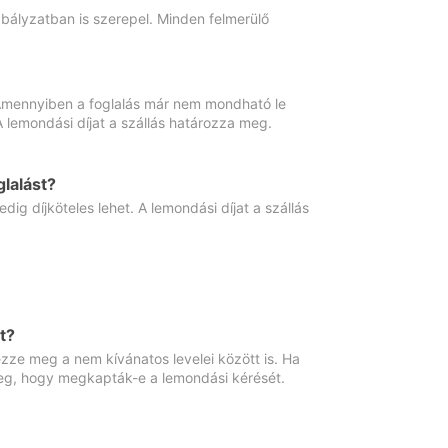
abályzatban is szerepel. Minden felmerülő
. Amennyiben a foglalás már nem mondható le
 A lemondási díjat a szállás határozza meg.
lalást?
ig díjköteles lehet. A lemondási díjat a szállás
t?
ze meg a nem kívánatos levelei között is. Ha
 meg, hogy megkapták-e a lemondási kérését.