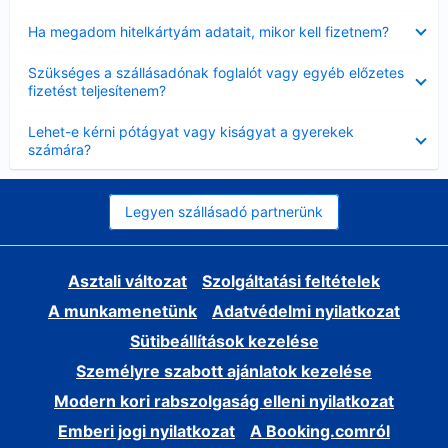
Bezárta
Ha megadom hitelkártyám adatait, mikor kell fizetnem?
Bezárta
Szükséges a szállásadónak foglalót vagy egyéb előzetes
fizetést teljesítenem?
Bezárta
Lehet-e kérni pótágyat vagy kiságyat a gyerekek
számára?
Legyen szállásadó partnerünk
Asztali változat
Szolgáltatási feltételek
A munkamenetünk
Adatvédelmi nyilatkozat
Sütibeállítások kezelése
Személyre szabott ajánlatok kezelése
Modern kori rabszolgaság elleni nyilatkozat
Emberi jogi nyilatkozat
A Booking.comról