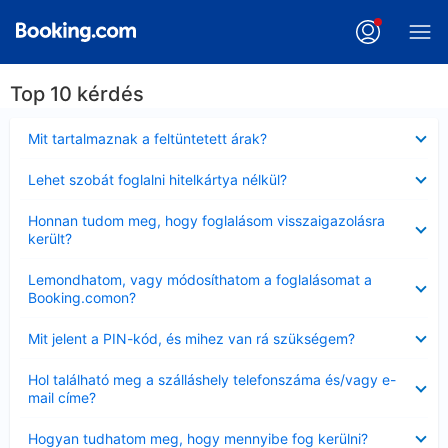
Top 10 kérdés
Bezárta
Mit tartalmaznak a feltüntetett árak?
Bezárta
Lehet szobát foglalni hitelkártya nélkül?
Bezárta
Honnan tudom meg, hogy foglalásom visszaigazolásra
került?
Bezárta
Lemondhatom, vagy módosíthatom a foglalásomat a
Booking.comon?
Bezárta
Mit jelent a PIN-kód, és mihez van rá szükségem?
Bezárta
Hol található meg a szálláshely telefonszáma és/vagy e-
mail címe?
Bezárta
Hogyan tudhatom meg, hogy mennyibe fog kerülni?