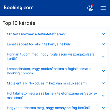
Top 10 kérdés
Bezárta
Mit tartalmaznak a feltüntetett árak?
Bezárta
Lehet szobát foglalni hitelkártya nélkül?
Bezárta
Honnan tudom meg, hogy foglalásom visszaigazolásra
került?
Bezárta
Lemondhatom, vagy módosíthatom a foglalásomat a
Booking.comon?
Bezárta
Mit jelent a PIN-kód, és mihez van rá szükségem?
Bezárta
Hol található meg a szálláshely telefonszáma és/vagy e-
mail címe?
Bezárta
Hogyan tudhatom meg, hogy mennyibe fog kerülni?