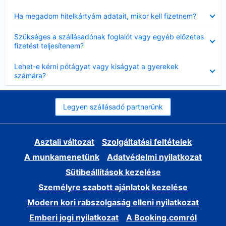
Bezárta
Ha megadom hitelkártyám adatait, mikor kell fizetnem?
Bezárta
Szükséges a szállásadónak foglalót vagy egyéb előzetes
fizetést teljesítenem?
Bezárta
Lehet-e kérni pótágyat vagy kiságyat a gyerekek
számára?
Legyen szállásadó partnerünk
Asztali változat
Szolgáltatási feltételek
A munkamenetünk
Adatvédelmi nyilatkozat
Sütibeállítások kezelése
Személyre szabott ajánlatok kezelése
Modern kori rabszolgaság elleni nyilatkozat
Emberi jogi nyilatkozat
A Booking.comról