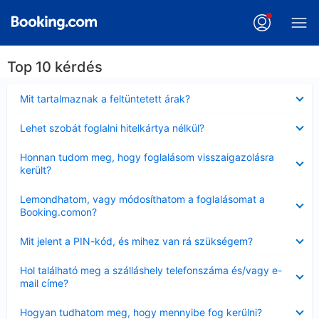
Top 10 kérdés
Bezárta
Mit tartalmaznak a feltüntetett árak?
Bezárta
Lehet szobát foglalni hitelkártya nélkül?
Bezárta
Honnan tudom meg, hogy foglalásom visszaigazolásra
került?
Bezárta
Lemondhatom, vagy módosíthatom a foglalásomat a
Booking.comon?
Bezárta
Mit jelent a PIN-kód, és mihez van rá szükségem?
Bezárta
Hol található meg a szálláshely telefonszáma és/vagy e-
mail címe?
Bezárta
Hogyan tudhatom meg, hogy mennyibe fog kerülni?