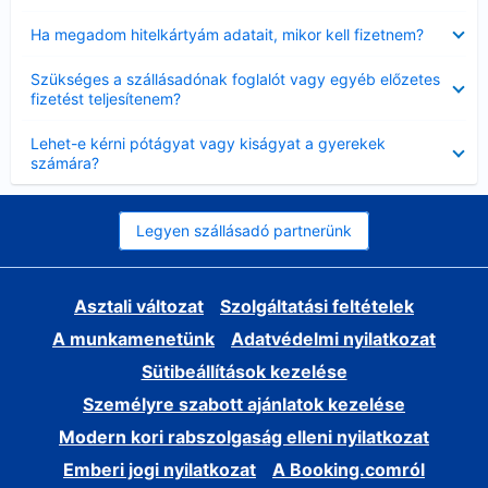
Bezárta
Ha megadom hitelkártyám adatait, mikor kell fizetnem?
Bezárta
Szükséges a szállásadónak foglalót vagy egyéb előzetes
fizetést teljesítenem?
Bezárta
Lehet-e kérni pótágyat vagy kiságyat a gyerekek
számára?
Legyen szállásadó partnerünk
Asztali változat
Szolgáltatási feltételek
A munkamenetünk
Adatvédelmi nyilatkozat
Sütibeállítások kezelése
Személyre szabott ajánlatok kezelése
Modern kori rabszolgaság elleni nyilatkozat
Emberi jogi nyilatkozat
A Booking.comról