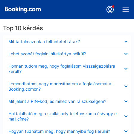
Top 10 kérdés
Bezárta
Mit tartalmaznak a feltüntetett árak?
Bezárta
Lehet szobát foglalni hitelkártya nélkül?
Bezárta
Honnan tudom meg, hogy foglalásom visszaigazolásra
került?
Bezárta
Lemondhatom, vagy módosíthatom a foglalásomat a
Booking.comon?
Bezárta
Mit jelent a PIN-kód, és mihez van rá szükségem?
Bezárta
Hol található meg a szálláshely telefonszáma és/vagy e-
mail címe?
Bezárta
Hogyan tudhatom meg, hogy mennyibe fog kerülni?