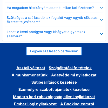
Bezárta
Ha megadom hitelkártyám adatait, mikor kell fizetnem?
Bezárta
Szükséges a szállásadónak foglalót vagy egyéb előzetes
fizetést teljesítenem?
Bezárta
Lehet-e kérni pótágyat vagy kiságyat a gyerekek
számára?
Legyen szállásadó partnerünk
Asztali változat
Szolgáltatási feltételek
A munkamenetünk
Adatvédelmi nyilatkozat
Sütibeállítások kezelése
Személyre szabott ajánlatok kezelése
Modern kori rabszolgaság elleni nyilatkozat
Emberi jogi nyilatkozat
A Booking.comról