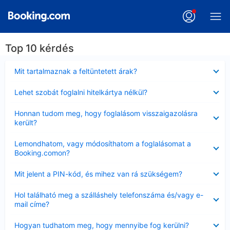
Top 10 kérdés
Bezárta
Mit tartalmaznak a feltüntetett árak?
Bezárta
Lehet szobát foglalni hitelkártya nélkül?
Bezárta
Honnan tudom meg, hogy foglalásom visszaigazolásra
került?
Bezárta
Lemondhatom, vagy módosíthatom a foglalásomat a
Booking.comon?
Bezárta
Mit jelent a PIN-kód, és mihez van rá szükségem?
Bezárta
Hol található meg a szálláshely telefonszáma és/vagy e-
mail címe?
Bezárta
Hogyan tudhatom meg, hogy mennyibe fog kerülni?