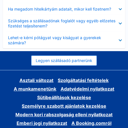
Bezárta
Ha megadom hitelkártyám adatait, mikor kell fizetnem?
Bezárta
Szükséges a szállásadónak foglalót vagy egyéb előzetes
fizetést teljesítenem?
Bezárta
Lehet-e kérni pótágyat vagy kiságyat a gyerekek
számára?
Legyen szállásadó partnerünk
Asztali változat
Szolgáltatási feltételek
A munkamenetünk
Adatvédelmi nyilatkozat
Sütibeállítások kezelése
Személyre szabott ajánlatok kezelése
Modern kori rabszolgaság elleni nyilatkozat
Emberi jogi nyilatkozat
A Booking.comról