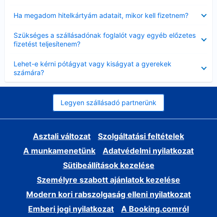
Bezárta
Ha megadom hitelkártyám adatait, mikor kell fizetnem?
Bezárta
Szükséges a szállásadónak foglalót vagy egyéb előzetes
fizetést teljesítenem?
Bezárta
Lehet-e kérni pótágyat vagy kiságyat a gyerekek
számára?
Legyen szállásadó partnerünk
Asztali változat
Szolgáltatási feltételek
A munkamenetünk
Adatvédelmi nyilatkozat
Sütibeállítások kezelése
Személyre szabott ajánlatok kezelése
Modern kori rabszolgaság elleni nyilatkozat
Emberi jogi nyilatkozat
A Booking.comról