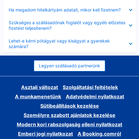
Bezárta
Ha megadom hitelkártyám adatait, mikor kell fizetnem?
Bezárta
Szükséges a szállásadónak foglalót vagy egyéb előzetes
fizetést teljesítenem?
Bezárta
Lehet-e kérni pótágyat vagy kiságyat a gyerekek
számára?
Legyen szállásadó partnerünk
Asztali változat
Szolgáltatási feltételek
A munkamenetünk
Adatvédelmi nyilatkozat
Sütibeállítások kezelése
Személyre szabott ajánlatok kezelése
Modern kori rabszolgaság elleni nyilatkozat
Emberi jogi nyilatkozat
A Booking.comról