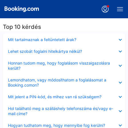
Top 10 kérdés
Bezárta
Mit tartalmaznak a feltüntetett árak?
Bezárta
Lehet szobát foglalni hitelkártya nélkül?
Bezárta
Honnan tudom meg, hogy foglalásom visszaigazolásra
került?
Bezárta
Lemondhatom, vagy módosíthatom a foglalásomat a
Booking.comon?
Bezárta
Mit jelent a PIN-kód, és mihez van rá szükségem?
Bezárta
Hol található meg a szálláshely telefonszáma és/vagy e-
mail címe?
Bezárta
Hogyan tudhatom meg, hogy mennyibe fog kerülni?