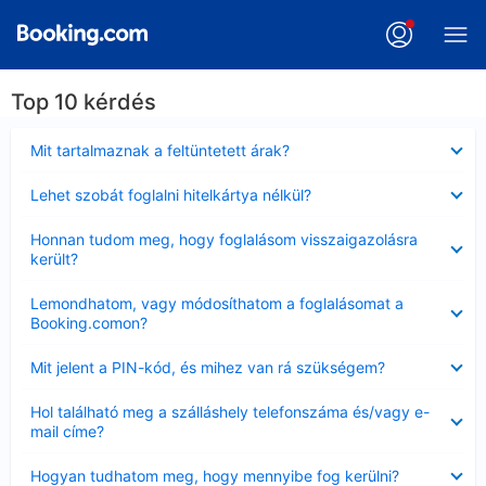
Top 10 kérdés
Bezárta
Mit tartalmaznak a feltüntetett árak?
Bezárta
Lehet szobát foglalni hitelkártya nélkül?
Bezárta
Honnan tudom meg, hogy foglalásom visszaigazolásra
került?
Bezárta
Lemondhatom, vagy módosíthatom a foglalásomat a
Booking.comon?
Bezárta
Mit jelent a PIN-kód, és mihez van rá szükségem?
Bezárta
Hol található meg a szálláshely telefonszáma és/vagy e-
mail címe?
Bezárta
Hogyan tudhatom meg, hogy mennyibe fog kerülni?