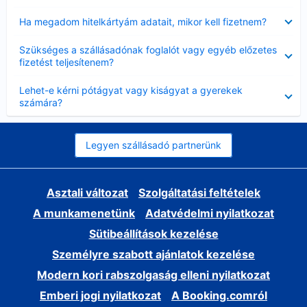
Bezárta
Ha megadom hitelkártyám adatait, mikor kell fizetnem?
Bezárta
Szükséges a szállásadónak foglalót vagy egyéb előzetes
fizetést teljesítenem?
Bezárta
Lehet-e kérni pótágyat vagy kiságyat a gyerekek
számára?
Legyen szállásadó partnerünk
Asztali változat
Szolgáltatási feltételek
A munkamenetünk
Adatvédelmi nyilatkozat
Sütibeállítások kezelése
Személyre szabott ajánlatok kezelése
Modern kori rabszolgaság elleni nyilatkozat
Emberi jogi nyilatkozat
A Booking.comról