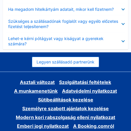
Bezárta
Ha megadom hitelkártyám adatait, mikor kell fizetnem?
Bezárta
Szükséges a szállásadónak foglalót vagy egyéb előzetes
fizetést teljesítenem?
Bezárta
Lehet-e kérni pótágyat vagy kiságyat a gyerekek
számára?
Legyen szállásadó partnerünk
Asztali változat
Szolgáltatási feltételek
A munkamenetünk
Adatvédelmi nyilatkozat
Sütibeállítások kezelése
Személyre szabott ajánlatok kezelése
Modern kori rabszolgaság elleni nyilatkozat
Emberi jogi nyilatkozat
A Booking.comról