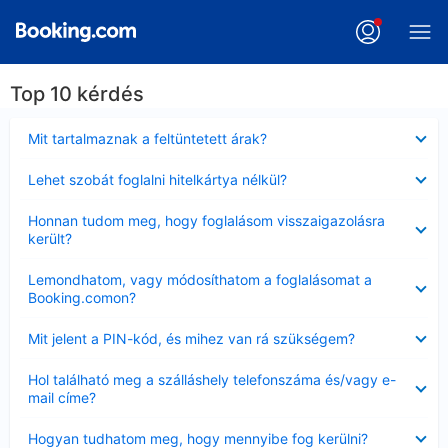
Top 10 kérdés
Bezárta
Mit tartalmaznak a feltüntetett árak?
Bezárta
Lehet szobát foglalni hitelkártya nélkül?
Bezárta
Honnan tudom meg, hogy foglalásom visszaigazolásra
került?
Bezárta
Lemondhatom, vagy módosíthatom a foglalásomat a
Booking.comon?
Bezárta
Mit jelent a PIN-kód, és mihez van rá szükségem?
Bezárta
Hol található meg a szálláshely telefonszáma és/vagy e-
mail címe?
Bezárta
Hogyan tudhatom meg, hogy mennyibe fog kerülni?