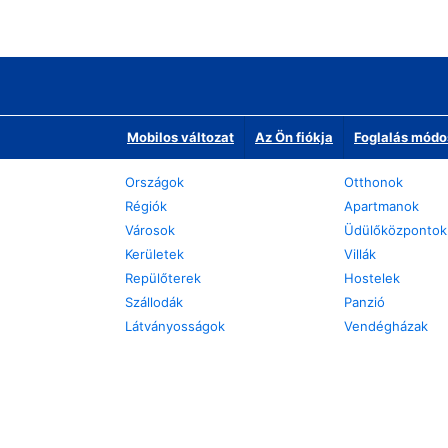
Mobilos változat
Az Ön fiókja
Foglalás módo
Országok
Otthonok
Régiók
Apartmanok
Városok
Üdülőközpontok
Kerületek
Villák
Repülőterek
Hostelek
Szállodák
Panzió
Látványosságok
Vendégházak