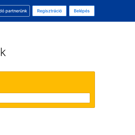
ssal
dó partnerünk
Regisztráció
Belépés
lasztott pénznem: magyar forint
kiválasztott nyelv: Magyar
ek