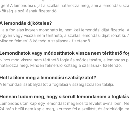
Igen! A lemondási díjat a szállás határozza meg, ami a lemondási sz
költség a szállásnak fizetendő.
A lemondás díjköteles?
Ha a foglalás ingyen mondható le, nem kell lemondási díjat fizetnie
ingyen vagy vissza nem téríthető, a szállás lemondási díjat róhat ki.
Minden felmerülő költség a szállásnak fizetendő.
Lemondhatok vagy módosíthatok vissza nem téríthető fog
Nincs mód vissza nem téríthető foglalás módosítására, a lemondás ped
határozza meg. Minden felmerülő költség a szállásnak fizetendő.
Hol találom meg a lemondási szabályzatot?
A lemondási szabályzatot a foglalási visszaigazoláson találja.
Honnan tudom meg, hogy sikerült lemondanom a foglalás
Lemondás után kap egy lemondást megerősítő levelet e-mailben. Néz
24 órán belül nem kapja meg, keresse fel a szállást, és érdeklődje