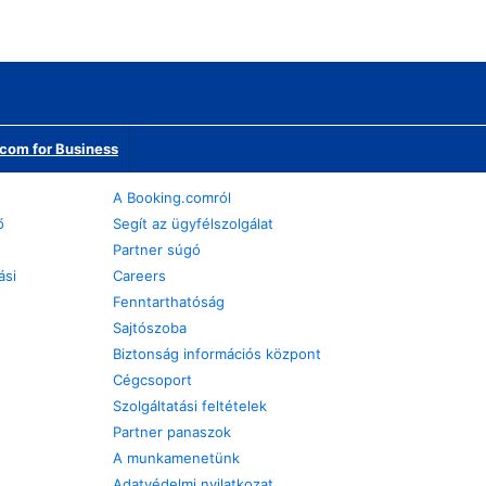
com for Business
A Booking.comról
ő
Segít az ügyfélszolgálat
Partner súgó
ási
Careers
Fenntarthatóság
Sajtószoba
Biztonság információs központ
Cégcsoport
Szolgáltatási feltételek
Partner panaszok
A munkamenetünk
Adatvédelmi nyilatkozat