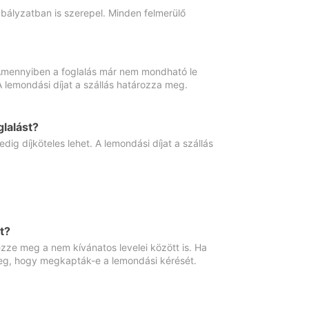
abályzatban is szerepel. Minden felmerülő
. Amennyiben a foglalás már nem mondható le
 A lemondási díjat a szállás határozza meg.
lalást?
ig díjköteles lehet. A lemondási díjat a szállás
t?
ze meg a nem kívánatos levelei között is. Ha
 meg, hogy megkapták-e a lemondási kérését.