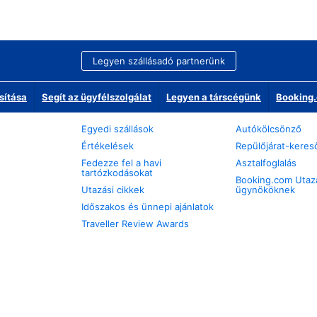
Legyen szállásadó partnerünk
sítása
Segít az ügyfélszolgálat
Legyen a társcégünk
Booking.
Egyedi szállások
Autókölcsönző
Értékelések
Repülőjárat-keres
Fedezze fel a havi
Asztalfoglalás
tartózkodásokat
Booking.com Utaz
Utazási cikkek
ügynököknek
Időszakos és ünnepi ajánlatok
Traveller Review Awards