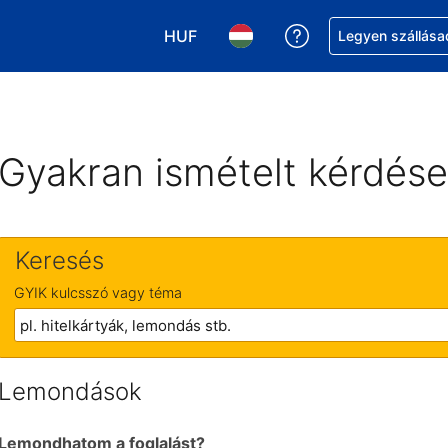
HUF
Segítség a foglalá
Legyen szállása
Válasszon pénznemet. Jelenlegi kivá
Válasszon nyelvet. Jelenleg 
Gyakran ismételt kérdés
Keresés
GYIK kulcsszó vagy téma
Lemondások
Lemondhatom a foglalást?