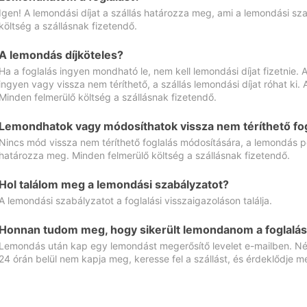
Igen! A lemondási díjat a szállás határozza meg, ami a lemondási sz
költség a szállásnak fizetendő.
A lemondás díjköteles?
Ha a foglalás ingyen mondható le, nem kell lemondási díjat fizetnie
ingyen vagy vissza nem téríthető, a szállás lemondási díjat róhat ki.
Minden felmerülő költség a szállásnak fizetendő.
Lemondhatok vagy módosíthatok vissza nem téríthető fog
Nincs mód vissza nem téríthető foglalás módosítására, a lemondás ped
határozza meg. Minden felmerülő költség a szállásnak fizetendő.
Hol találom meg a lemondási szabályzatot?
A lemondási szabályzatot a foglalási visszaigazoláson találja.
Honnan tudom meg, hogy sikerült lemondanom a foglalás
Lemondás után kap egy lemondást megerősítő levelet e-mailben. Néz
24 órán belül nem kapja meg, keresse fel a szállást, és érdeklődje