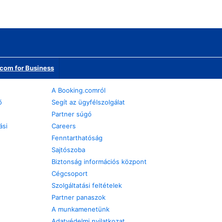
com for Business
A Booking.comról
ő
Segít az ügyfélszolgálat
Partner súgó
ási
Careers
Fenntarthatóság
Sajtószoba
Biztonság információs központ
Cégcsoport
Szolgáltatási feltételek
Partner panaszok
A munkamenetünk
Adatvédelmi nyilatkozat