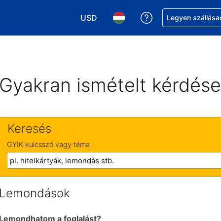
USD
Segítség a foglalá
Legyen szállása
Válasszon pénznemet. Jelenlegi kivál
Válasszon nyelvet. Jelenleg 
Gyakran ismételt kérdés
Keresés
GYIK kulcsszó vagy téma
Lemondások
Lemondhatom a foglalást?