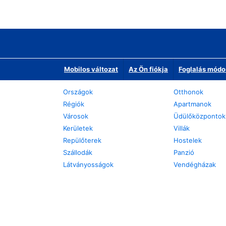
Mobilos változat
Az Ön fiókja
Foglalás módo
Országok
Otthonok
Régiók
Apartmanok
Városok
Üdülőközpontok
Kerületek
Villák
Repülőterek
Hostelek
Szállodák
Panzió
Látványosságok
Vendégházak