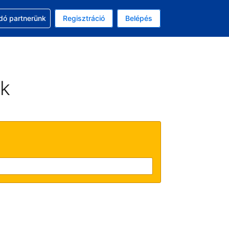
ssal
dó partnerünk
Regisztráció
Belépés
asztott pénznem: amerikai dollár
kiválasztott nyelv: Magyar
ek