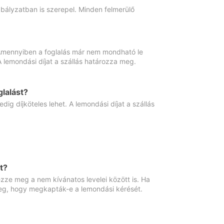
abályzatban is szerepel. Minden felmerülő
. Amennyiben a foglalás már nem mondható le
 A lemondási díjat a szállás határozza meg.
lalást?
ig díjköteles lehet. A lemondási díjat a szállás
t?
ze meg a nem kívánatos levelei között is. Ha
 meg, hogy megkapták-e a lemondási kérését.