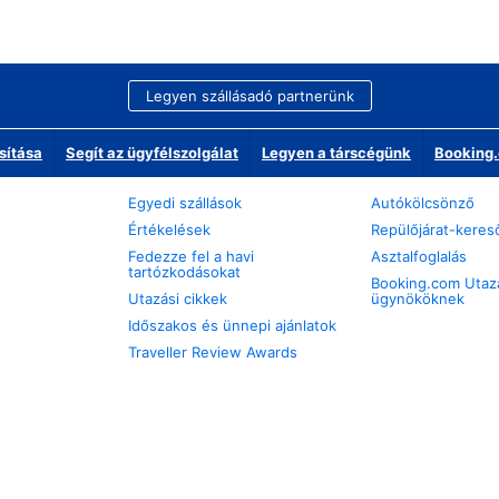
Legyen szállásadó partnerünk
sítása
Segít az ügyfélszolgálat
Legyen a társcégünk
Booking.
Egyedi szállások
Autókölcsönző
Értékelések
Repülőjárat-keres
Fedezze fel a havi
Asztalfoglalás
tartózkodásokat
Booking.com Utaz
Utazási cikkek
ügynököknek
Időszakos és ünnepi ajánlatok
Traveller Review Awards