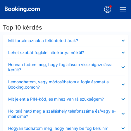
Top 10 kérdés
Bezárta
Mit tartalmaznak a feltüntetett árak?
Bezárta
Lehet szobát foglalni hitelkártya nélkül?
Bezárta
Honnan tudom meg, hogy foglalásom visszaigazolásra
került?
Bezárta
Lemondhatom, vagy módosíthatom a foglalásomat a
Booking.comon?
Bezárta
Mit jelent a PIN-kód, és mihez van rá szükségem?
Bezárta
Hol található meg a szálláshely telefonszáma és/vagy e-
mail címe?
Bezárta
Hogyan tudhatom meg, hogy mennyibe fog kerülni?