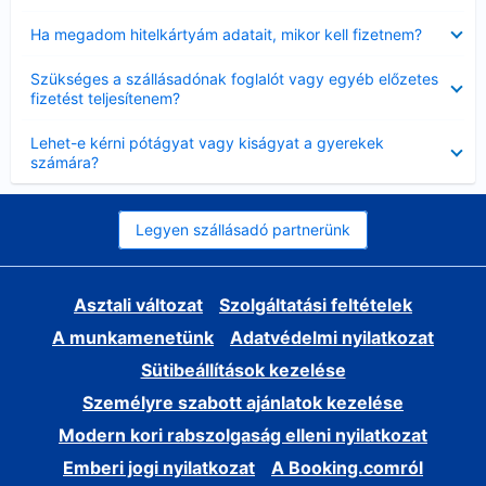
Bezárta
Ha megadom hitelkártyám adatait, mikor kell fizetnem?
Bezárta
Szükséges a szállásadónak foglalót vagy egyéb előzetes
fizetést teljesítenem?
Bezárta
Lehet-e kérni pótágyat vagy kiságyat a gyerekek
számára?
Legyen szállásadó partnerünk
Asztali változat
Szolgáltatási feltételek
A munkamenetünk
Adatvédelmi nyilatkozat
Sütibeállítások kezelése
Személyre szabott ajánlatok kezelése
Modern kori rabszolgaság elleni nyilatkozat
Emberi jogi nyilatkozat
A Booking.comról