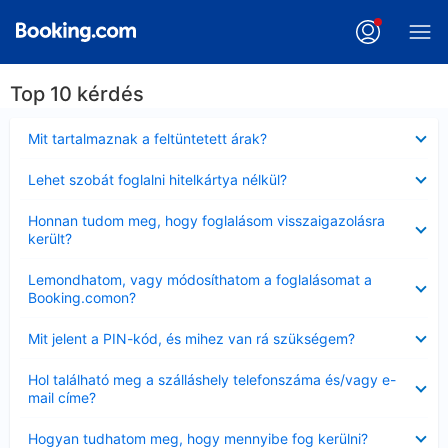
Top 10 kérdés
Bezárta
Mit tartalmaznak a feltüntetett árak?
Bezárta
Lehet szobát foglalni hitelkártya nélkül?
Bezárta
Honnan tudom meg, hogy foglalásom visszaigazolásra
került?
Bezárta
Lemondhatom, vagy módosíthatom a foglalásomat a
Booking.comon?
Bezárta
Mit jelent a PIN-kód, és mihez van rá szükségem?
Bezárta
Hol található meg a szálláshely telefonszáma és/vagy e-
mail címe?
Bezárta
Hogyan tudhatom meg, hogy mennyibe fog kerülni?