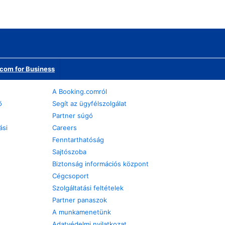
com for Business
A Booking.comról
ő
Segít az ügyfélszolgálat
Partner súgó
ási
Careers
Fenntarthatóság
Sajtószoba
Biztonság információs központ
Cégcsoport
Szolgáltatási feltételek
Partner panaszok
A munkamenetünk
Adatvédelmi nyilatkozat