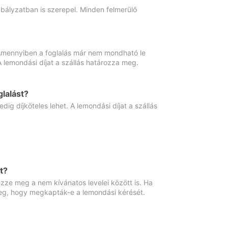
abályzatban is szerepel. Minden felmerülő
. Amennyiben a foglalás már nem mondható le
 A lemondási díjat a szállás határozza meg.
lalást?
ig díjköteles lehet. A lemondási díjat a szállás
t?
ze meg a nem kívánatos levelei között is. Ha
 meg, hogy megkapták-e a lemondási kérését.