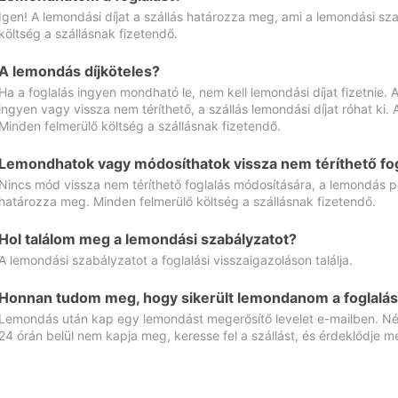
Igen! A lemondási díjat a szállás határozza meg, ami a lemondási sz
költség a szállásnak fizetendő.
A lemondás díjköteles?
Ha a foglalás ingyen mondható le, nem kell lemondási díjat fizetnie
ingyen vagy vissza nem téríthető, a szállás lemondási díjat róhat ki.
Minden felmerülő költség a szállásnak fizetendő.
Lemondhatok vagy módosíthatok vissza nem téríthető fog
Nincs mód vissza nem téríthető foglalás módosítására, a lemondás ped
határozza meg. Minden felmerülő költség a szállásnak fizetendő.
Hol találom meg a lemondási szabályzatot?
A lemondási szabályzatot a foglalási visszaigazoláson találja.
Honnan tudom meg, hogy sikerült lemondanom a foglalás
Lemondás után kap egy lemondást megerősítő levelet e-mailben. Néz
24 órán belül nem kapja meg, keresse fel a szállást, és érdeklődje