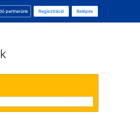
ssal
dó partnerünk
Regisztráció
Belépés
asztott pénznem: amerikai dollár
kiválasztott nyelv: Magyar
ek