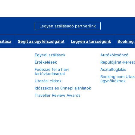
Legyen szállásadó partnerünk
sítása
Segít az ügyfélszolgálat
Legyen a társcégünk
Booking.
Egyedi szállások
Autókölcsönző
Értékelések
Repülőjárat-keres
Fedezze fel a havi
Asztalfoglalás
tartózkodásokat
Booking.com Utaz
Utazási cikkek
ügynököknek
Időszakos és ünnepi ajánlatok
Traveller Review Awards