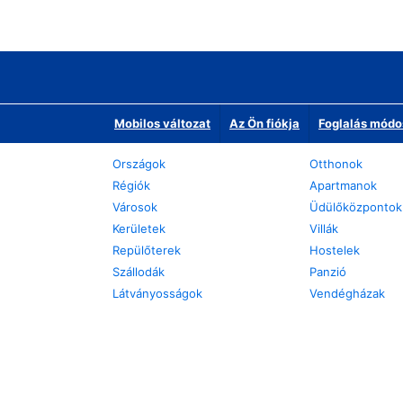
Mobilos változat
Az Ön fiókja
Foglalás módo
Országok
Otthonok
Régiók
Apartmanok
Városok
Üdülőközpontok
Kerületek
Villák
Repülőterek
Hostelek
Szállodák
Panzió
Látványosságok
Vendégházak