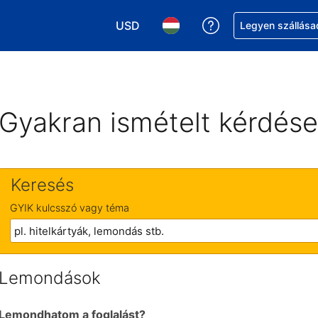
USD
Segítség a foglalá
Legyen szállása
Válasszon pénznemet. Jelenlegi kivál
Válasszon nyelvet. Jelenleg 
Gyakran ismételt kérdés
Keresés
GYIK kulcsszó vagy téma
Lemondások
Lemondhatom a foglalást?