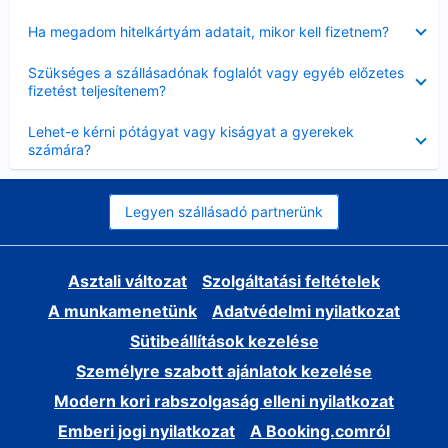
Bezárta
Ha megadom hitelkártyám adatait, mikor kell fizetnem?
Bezárta
Szükséges a szállásadónak foglalót vagy egyéb előzetes
fizetést teljesítenem?
Bezárta
Lehet-e kérni pótágyat vagy kiságyat a gyerekek
számára?
Legyen szállásadó partnerünk
Asztali változat
Szolgáltatási feltételek
A munkamenetünk
Adatvédelmi nyilatkozat
Sütibeállítások kezelése
Személyre szabott ajánlatok kezelése
Modern kori rabszolgaság elleni nyilatkozat
Emberi jogi nyilatkozat
A Booking.comról