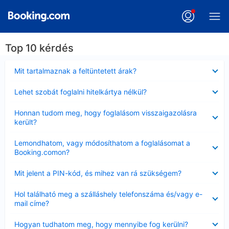
Top 10 kérdés
Bezárta
Mit tartalmaznak a feltüntetett árak?
Bezárta
Lehet szobát foglalni hitelkártya nélkül?
Bezárta
Honnan tudom meg, hogy foglalásom visszaigazolásra
került?
Bezárta
Lemondhatom, vagy módosíthatom a foglalásomat a
Booking.comon?
Bezárta
Mit jelent a PIN-kód, és mihez van rá szükségem?
Bezárta
Hol található meg a szálláshely telefonszáma és/vagy e-
mail címe?
Bezárta
Hogyan tudhatom meg, hogy mennyibe fog kerülni?