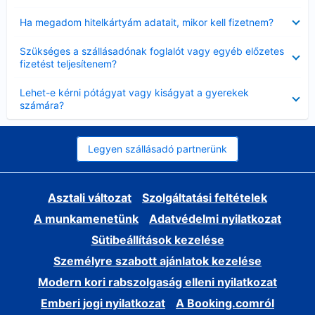
Bezárta
Ha megadom hitelkártyám adatait, mikor kell fizetnem?
Bezárta
Szükséges a szállásadónak foglalót vagy egyéb előzetes
fizetést teljesítenem?
Bezárta
Lehet-e kérni pótágyat vagy kiságyat a gyerekek
számára?
Legyen szállásadó partnerünk
Asztali változat
Szolgáltatási feltételek
A munkamenetünk
Adatvédelmi nyilatkozat
Sütibeállítások kezelése
Személyre szabott ajánlatok kezelése
Modern kori rabszolgaság elleni nyilatkozat
Emberi jogi nyilatkozat
A Booking.comról