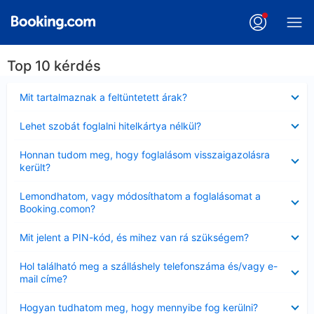
Top 10 kérdés
Bezárta
Mit tartalmaznak a feltüntetett árak?
Bezárta
Lehet szobát foglalni hitelkártya nélkül?
Bezárta
Honnan tudom meg, hogy foglalásom visszaigazolásra
került?
Bezárta
Lemondhatom, vagy módosíthatom a foglalásomat a
Booking.comon?
Bezárta
Mit jelent a PIN-kód, és mihez van rá szükségem?
Bezárta
Hol található meg a szálláshely telefonszáma és/vagy e-
mail címe?
Bezárta
Hogyan tudhatom meg, hogy mennyibe fog kerülni?