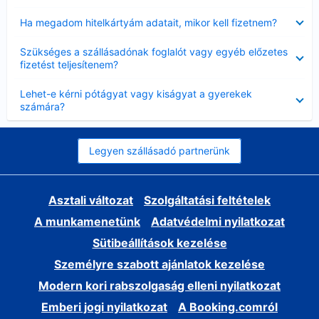
Bezárta
Ha megadom hitelkártyám adatait, mikor kell fizetnem?
Bezárta
Szükséges a szállásadónak foglalót vagy egyéb előzetes
fizetést teljesítenem?
Bezárta
Lehet-e kérni pótágyat vagy kiságyat a gyerekek
számára?
Legyen szállásadó partnerünk
Asztali változat
Szolgáltatási feltételek
A munkamenetünk
Adatvédelmi nyilatkozat
Sütibeállítások kezelése
Személyre szabott ajánlatok kezelése
Modern kori rabszolgaság elleni nyilatkozat
Emberi jogi nyilatkozat
A Booking.comról