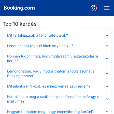
Top 10 kérdés
Bezárta
Mit tartalmaznak a feltüntetett árak?
Bezárta
Lehet szobát foglalni hitelkártya nélkül?
Bezárta
Honnan tudom meg, hogy foglalásom visszaigazolásra
került?
Bezárta
Lemondhatom, vagy módosíthatom a foglalásomat a
Booking.comon?
Bezárta
Mit jelent a PIN-kód, és mihez van rá szükségem?
Bezárta
Hol található meg a szálláshely telefonszáma és/vagy e-
mail címe?
Bezárta
Hogyan tudhatom meg, hogy mennyibe fog kerülni?