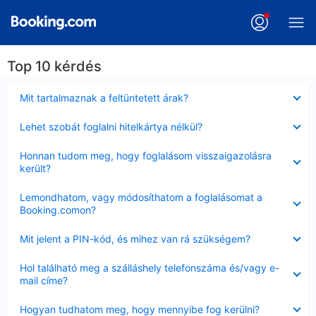
Top 10 kérdés
Bezárta
Mit tartalmaznak a feltüntetett árak?
Bezárta
Lehet szobát foglalni hitelkártya nélkül?
Bezárta
Honnan tudom meg, hogy foglalásom visszaigazolásra
került?
Bezárta
Lemondhatom, vagy módosíthatom a foglalásomat a
Booking.comon?
Bezárta
Mit jelent a PIN-kód, és mihez van rá szükségem?
Bezárta
Hol található meg a szálláshely telefonszáma és/vagy e-
mail címe?
Bezárta
Hogyan tudhatom meg, hogy mennyibe fog kerülni?