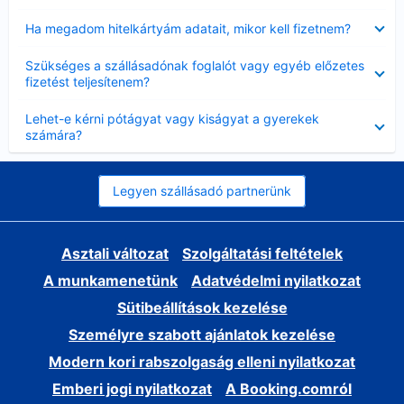
Bezárta
Ha megadom hitelkártyám adatait, mikor kell fizetnem?
Bezárta
Szükséges a szállásadónak foglalót vagy egyéb előzetes
fizetést teljesítenem?
Bezárta
Lehet-e kérni pótágyat vagy kiságyat a gyerekek
számára?
Legyen szállásadó partnerünk
Asztali változat
Szolgáltatási feltételek
A munkamenetünk
Adatvédelmi nyilatkozat
Sütibeállítások kezelése
Személyre szabott ajánlatok kezelése
Modern kori rabszolgaság elleni nyilatkozat
Emberi jogi nyilatkozat
A Booking.comról