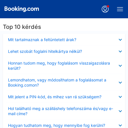
Top 10 kérdés
Bezárta
Mit tartalmaznak a feltüntetett árak?
Bezárta
Lehet szobát foglalni hitelkártya nélkül?
Bezárta
Honnan tudom meg, hogy foglalásom visszaigazolásra
került?
Bezárta
Lemondhatom, vagy módosíthatom a foglalásomat a
Booking.comon?
Bezárta
Mit jelent a PIN-kód, és mihez van rá szükségem?
Bezárta
Hol található meg a szálláshely telefonszáma és/vagy e-
mail címe?
Bezárta
Hogyan tudhatom meg, hogy mennyibe fog kerülni?