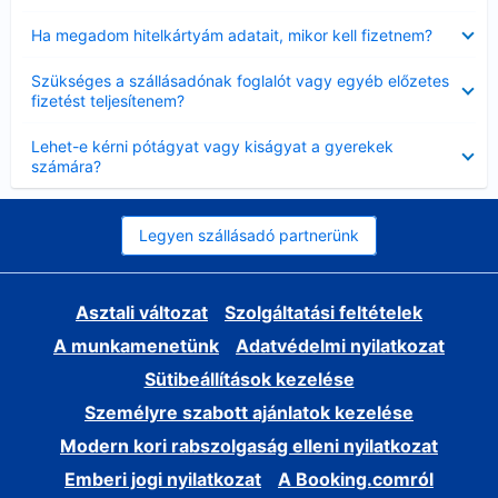
Bezárta
Ha megadom hitelkártyám adatait, mikor kell fizetnem?
Bezárta
Szükséges a szállásadónak foglalót vagy egyéb előzetes
fizetést teljesítenem?
Bezárta
Lehet-e kérni pótágyat vagy kiságyat a gyerekek
számára?
Legyen szállásadó partnerünk
Asztali változat
Szolgáltatási feltételek
A munkamenetünk
Adatvédelmi nyilatkozat
Sütibeállítások kezelése
Személyre szabott ajánlatok kezelése
Modern kori rabszolgaság elleni nyilatkozat
Emberi jogi nyilatkozat
A Booking.comról