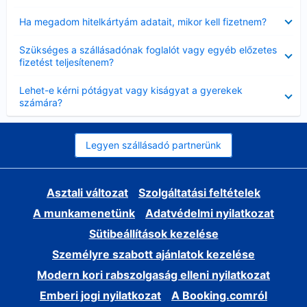
Bezárta
Ha megadom hitelkártyám adatait, mikor kell fizetnem?
Bezárta
Szükséges a szállásadónak foglalót vagy egyéb előzetes
fizetést teljesítenem?
Bezárta
Lehet-e kérni pótágyat vagy kiságyat a gyerekek
számára?
Legyen szállásadó partnerünk
Asztali változat
Szolgáltatási feltételek
A munkamenetünk
Adatvédelmi nyilatkozat
Sütibeállítások kezelése
Személyre szabott ajánlatok kezelése
Modern kori rabszolgaság elleni nyilatkozat
Emberi jogi nyilatkozat
A Booking.comról