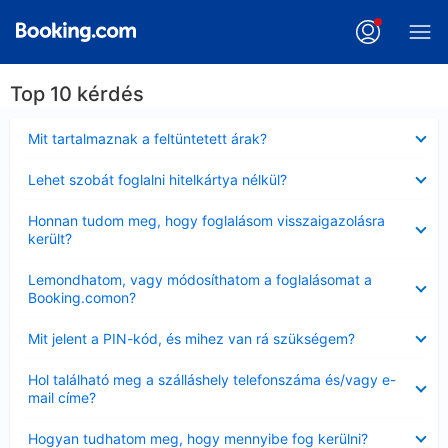
Top 10 kérdés
Bezárta
Mit tartalmaznak a feltüntetett árak?
Bezárta
Lehet szobát foglalni hitelkártya nélkül?
Bezárta
Honnan tudom meg, hogy foglalásom visszaigazolásra
került?
Bezárta
Lemondhatom, vagy módosíthatom a foglalásomat a
Booking.comon?
Bezárta
Mit jelent a PIN-kód, és mihez van rá szükségem?
Bezárta
Hol található meg a szálláshely telefonszáma és/vagy e-
mail címe?
Bezárta
Hogyan tudhatom meg, hogy mennyibe fog kerülni?