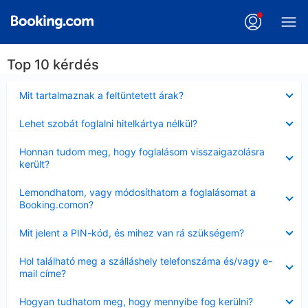
Top 10 kérdés
Bezárta
Mit tartalmaznak a feltüntetett árak?
Bezárta
Lehet szobát foglalni hitelkártya nélkül?
Bezárta
Honnan tudom meg, hogy foglalásom visszaigazolásra
került?
Bezárta
Lemondhatom, vagy módosíthatom a foglalásomat a
Booking.comon?
Bezárta
Mit jelent a PIN-kód, és mihez van rá szükségem?
Bezárta
Hol található meg a szálláshely telefonszáma és/vagy e-
mail címe?
Bezárta
Hogyan tudhatom meg, hogy mennyibe fog kerülni?