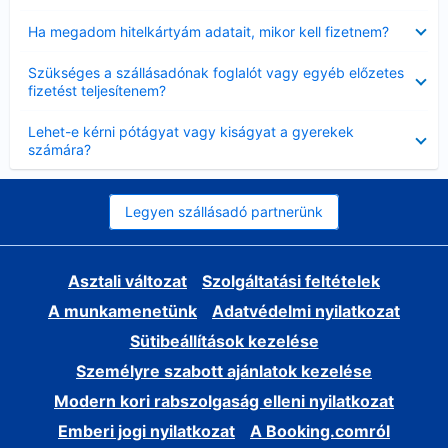
Bezárta
Ha megadom hitelkártyám adatait, mikor kell fizetnem?
Bezárta
Szükséges a szállásadónak foglalót vagy egyéb előzetes
fizetést teljesítenem?
Bezárta
Lehet-e kérni pótágyat vagy kiságyat a gyerekek
számára?
Legyen szállásadó partnerünk
Asztali változat
Szolgáltatási feltételek
A munkamenetünk
Adatvédelmi nyilatkozat
Sütibeállítások kezelése
Személyre szabott ajánlatok kezelése
Modern kori rabszolgaság elleni nyilatkozat
Emberi jogi nyilatkozat
A Booking.comról