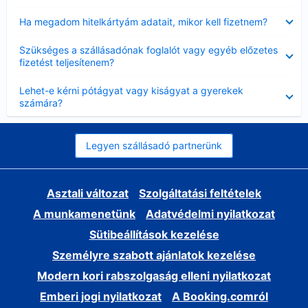
Bezárta
Ha megadom hitelkártyám adatait, mikor kell fizetnem?
Bezárta
Szükséges a szállásadónak foglalót vagy egyéb előzetes
fizetést teljesítenem?
Bezárta
Lehet-e kérni pótágyat vagy kiságyat a gyerekek
számára?
Legyen szállásadó partnerünk
Asztali változat
Szolgáltatási feltételek
A munkamenetünk
Adatvédelmi nyilatkozat
Sütibeállítások kezelése
Személyre szabott ajánlatok kezelése
Modern kori rabszolgaság elleni nyilatkozat
Emberi jogi nyilatkozat
A Booking.comról