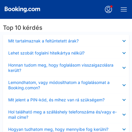
Top 10 kérdés
Bezárta
Mit tartalmaznak a feltüntetett árak?
Bezárta
Lehet szobát foglalni hitelkártya nélkül?
Bezárta
Honnan tudom meg, hogy foglalásom visszaigazolásra
került?
Bezárta
Lemondhatom, vagy módosíthatom a foglalásomat a
Booking.comon?
Bezárta
Mit jelent a PIN-kód, és mihez van rá szükségem?
Bezárta
Hol található meg a szálláshely telefonszáma és/vagy e-
mail címe?
Bezárta
Hogyan tudhatom meg, hogy mennyibe fog kerülni?