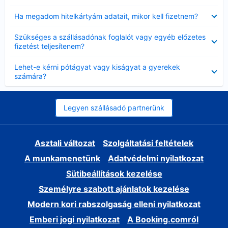
Bezárta
Ha megadom hitelkártyám adatait, mikor kell fizetnem?
Bezárta
Szükséges a szállásadónak foglalót vagy egyéb előzetes
fizetést teljesítenem?
Bezárta
Lehet-e kérni pótágyat vagy kiságyat a gyerekek
számára?
Legyen szállásadó partnerünk
Asztali változat
Szolgáltatási feltételek
A munkamenetünk
Adatvédelmi nyilatkozat
Sütibeállítások kezelése
Személyre szabott ajánlatok kezelése
Modern kori rabszolgaság elleni nyilatkozat
Emberi jogi nyilatkozat
A Booking.comról