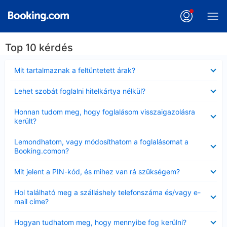
Top 10 kérdés
Bezárta
Mit tartalmaznak a feltüntetett árak?
Bezárta
Lehet szobát foglalni hitelkártya nélkül?
Bezárta
Honnan tudom meg, hogy foglalásom visszaigazolásra
került?
Bezárta
Lemondhatom, vagy módosíthatom a foglalásomat a
Booking.comon?
Bezárta
Mit jelent a PIN-kód, és mihez van rá szükségem?
Bezárta
Hol található meg a szálláshely telefonszáma és/vagy e-
mail címe?
Bezárta
Hogyan tudhatom meg, hogy mennyibe fog kerülni?