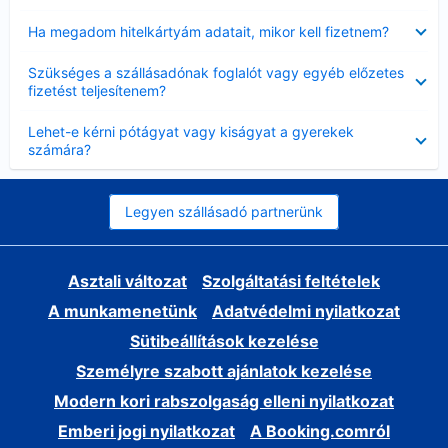
Bezárta
Ha megadom hitelkártyám adatait, mikor kell fizetnem?
Bezárta
Szükséges a szállásadónak foglalót vagy egyéb előzetes
fizetést teljesítenem?
Bezárta
Lehet-e kérni pótágyat vagy kiságyat a gyerekek
számára?
Legyen szállásadó partnerünk
Asztali változat
Szolgáltatási feltételek
A munkamenetünk
Adatvédelmi nyilatkozat
Sütibeállítások kezelése
Személyre szabott ajánlatok kezelése
Modern kori rabszolgaság elleni nyilatkozat
Emberi jogi nyilatkozat
A Booking.comról