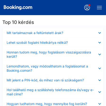
Top 10 kérdés
Bezárta
Mit tartalmaznak a feltüntetett árak?
Bezárta
Lehet szobát foglalni hitelkártya nélkül?
Bezárta
Honnan tudom meg, hogy foglalásom visszaigazolásra
került?
Bezárta
Lemondhatom, vagy módosíthatom a foglalásomat a
Booking.comon?
Bezárta
Mit jelent a PIN-kód, és mihez van rá szükségem?
Bezárta
Hol található meg a szálláshely telefonszáma és/vagy e-
mail címe?
Bezárta
Hogyan tudhatom meg, hogy mennyibe fog kerülni?