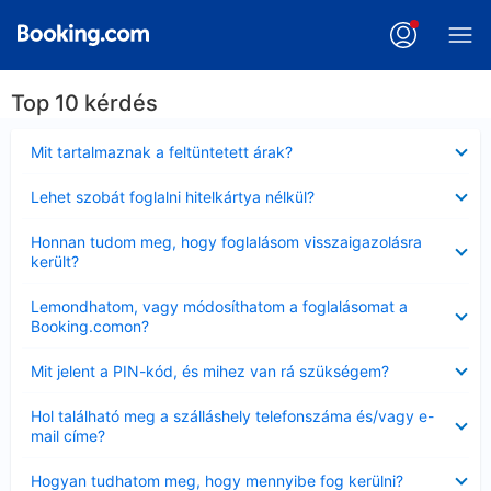
Top 10 kérdés
Bezárta
Mit tartalmaznak a feltüntetett árak?
Bezárta
Lehet szobát foglalni hitelkártya nélkül?
Bezárta
Honnan tudom meg, hogy foglalásom visszaigazolásra
került?
Bezárta
Lemondhatom, vagy módosíthatom a foglalásomat a
Booking.comon?
Bezárta
Mit jelent a PIN-kód, és mihez van rá szükségem?
Bezárta
Hol található meg a szálláshely telefonszáma és/vagy e-
mail címe?
Bezárta
Hogyan tudhatom meg, hogy mennyibe fog kerülni?