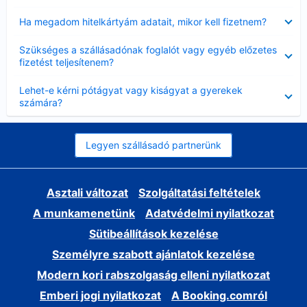
Bezárta
Ha megadom hitelkártyám adatait, mikor kell fizetnem?
Bezárta
Szükséges a szállásadónak foglalót vagy egyéb előzetes
fizetést teljesítenem?
Bezárta
Lehet-e kérni pótágyat vagy kiságyat a gyerekek
számára?
Legyen szállásadó partnerünk
Asztali változat
Szolgáltatási feltételek
A munkamenetünk
Adatvédelmi nyilatkozat
Sütibeállítások kezelése
Személyre szabott ajánlatok kezelése
Modern kori rabszolgaság elleni nyilatkozat
Emberi jogi nyilatkozat
A Booking.comról