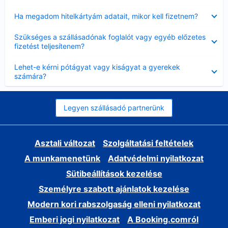
Bezárta
Ha megadom hitelkártyám adatait, mikor kell fizetnem?
Bezárta
Szükséges a szállásadónak foglalót vagy egyéb előzetes
fizetést teljesítenem?
Bezárta
Lehet-e kérni pótágyat vagy kiságyat a gyerekek
számára?
Legyen szállásadó partnerünk
Asztali változat
Szolgáltatási feltételek
A munkamenetünk
Adatvédelmi nyilatkozat
Sütibeállítások kezelése
Személyre szabott ajánlatok kezelése
Modern kori rabszolgaság elleni nyilatkozat
Emberi jogi nyilatkozat
A Booking.comról