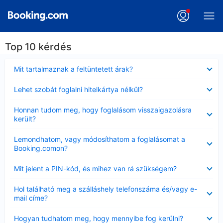
Top 10 kérdés
Bezárta
Mit tartalmaznak a feltüntetett árak?
Bezárta
Lehet szobát foglalni hitelkártya nélkül?
Bezárta
Honnan tudom meg, hogy foglalásom visszaigazolásra
került?
Bezárta
Lemondhatom, vagy módosíthatom a foglalásomat a
Booking.comon?
Bezárta
Mit jelent a PIN-kód, és mihez van rá szükségem?
Bezárta
Hol található meg a szálláshely telefonszáma és/vagy e-
mail címe?
Bezárta
Hogyan tudhatom meg, hogy mennyibe fog kerülni?