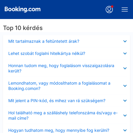
Top 10 kérdés
Bezárta
Mit tartalmaznak a feltüntetett árak?
Bezárta
Lehet szobát foglalni hitelkártya nélkül?
Bezárta
Honnan tudom meg, hogy foglalásom visszaigazolásra
került?
Bezárta
Lemondhatom, vagy módosíthatom a foglalásomat a
Booking.comon?
Bezárta
Mit jelent a PIN-kód, és mihez van rá szükségem?
Bezárta
Hol található meg a szálláshely telefonszáma és/vagy e-
mail címe?
Bezárta
Hogyan tudhatom meg, hogy mennyibe fog kerülni?