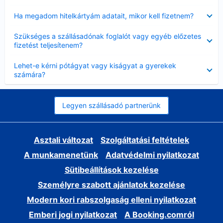
Bezárta
Ha megadom hitelkártyám adatait, mikor kell fizetnem?
Bezárta
Szükséges a szállásadónak foglalót vagy egyéb előzetes
fizetést teljesítenem?
Bezárta
Lehet-e kérni pótágyat vagy kiságyat a gyerekek
számára?
Legyen szállásadó partnerünk
Asztali változat
Szolgáltatási feltételek
A munkamenetünk
Adatvédelmi nyilatkozat
Sütibeállítások kezelése
Személyre szabott ajánlatok kezelése
Modern kori rabszolgaság elleni nyilatkozat
Emberi jogi nyilatkozat
A Booking.comról