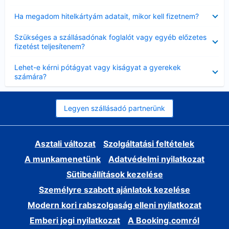
Bezárta
Ha megadom hitelkártyám adatait, mikor kell fizetnem?
Bezárta
Szükséges a szállásadónak foglalót vagy egyéb előzetes
fizetést teljesítenem?
Bezárta
Lehet-e kérni pótágyat vagy kiságyat a gyerekek
számára?
Legyen szállásadó partnerünk
Asztali változat
Szolgáltatási feltételek
A munkamenetünk
Adatvédelmi nyilatkozat
Sütibeállítások kezelése
Személyre szabott ajánlatok kezelése
Modern kori rabszolgaság elleni nyilatkozat
Emberi jogi nyilatkozat
A Booking.comról