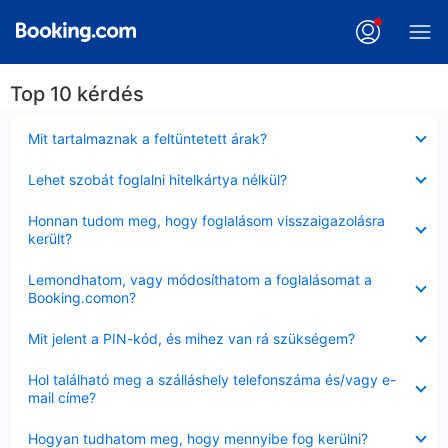
Top 10 kérdés
Bezárta
Mit tartalmaznak a feltüntetett árak?
Bezárta
Lehet szobát foglalni hitelkártya nélkül?
Bezárta
Honnan tudom meg, hogy foglalásom visszaigazolásra
került?
Bezárta
Lemondhatom, vagy módosíthatom a foglalásomat a
Booking.comon?
Bezárta
Mit jelent a PIN-kód, és mihez van rá szükségem?
Bezárta
Hol található meg a szálláshely telefonszáma és/vagy e-
mail címe?
Bezárta
Hogyan tudhatom meg, hogy mennyibe fog kerülni?