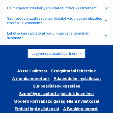
Bezárta
Ha megadom hitelkártyám adatait, mikor kell fizetnem?
Bezárta
Szükséges a szállásadónak foglalót vagy egyéb előzetes
fizetést teljesítenem?
Bezárta
Lehet-e kérni pótágyat vagy kiságyat a gyerekek
számára?
Legyen szállásadó partnerünk
Asztali változat
Szolgáltatási feltételek
A munkamenetünk
Adatvédelmi nyilatkozat
Sütibeállítások kezelése
Személyre szabott ajánlatok kezelése
Modern kori rabszolgaság elleni nyilatkozat
Emberi jogi nyilatkozat
A Booking.comról