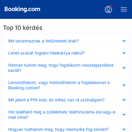
Top 10 kérdés
Bezárta
Mit tartalmaznak a feltüntetett árak?
Bezárta
Lehet szobát foglalni hitelkártya nélkül?
Bezárta
Honnan tudom meg, hogy foglalásom visszaigazolásra
került?
Bezárta
Lemondhatom, vagy módosíthatom a foglalásomat a
Booking.comon?
Bezárta
Mit jelent a PIN-kód, és mihez van rá szükségem?
Bezárta
Hol található meg a szálláshely telefonszáma és/vagy e-
mail címe?
Bezárta
Hogyan tudhatom meg, hogy mennyibe fog kerülni?