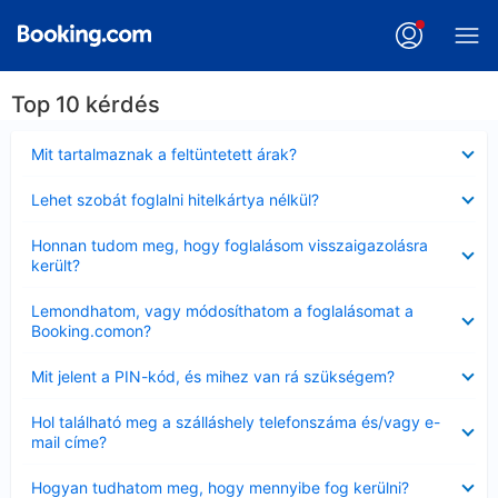
Top 10 kérdés
Bezárta
Mit tartalmaznak a feltüntetett árak?
Bezárta
Lehet szobát foglalni hitelkártya nélkül?
Bezárta
Honnan tudom meg, hogy foglalásom visszaigazolásra
került?
Bezárta
Lemondhatom, vagy módosíthatom a foglalásomat a
Booking.comon?
Bezárta
Mit jelent a PIN-kód, és mihez van rá szükségem?
Bezárta
Hol található meg a szálláshely telefonszáma és/vagy e-
mail címe?
Bezárta
Hogyan tudhatom meg, hogy mennyibe fog kerülni?