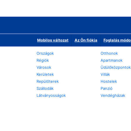
Mobilos változat
Az Ön fiókja
Foglalás módo
Országok
Otthonok
Régiók
Apartmanok
Városok
Üdülőközpontok
Kerületek
Villák
Repülőterek
Hostelek
Szállodák
Panzió
Látványosságok
Vendégházak