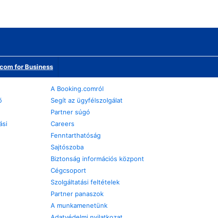
com for Business
A Booking.comról
ő
Segít az ügyfélszolgálat
Partner súgó
ási
Careers
Fenntarthatóság
Sajtószoba
Biztonság információs központ
Cégcsoport
Szolgáltatási feltételek
Partner panaszok
A munkamenetünk
Adatvédelmi nyilatkozat