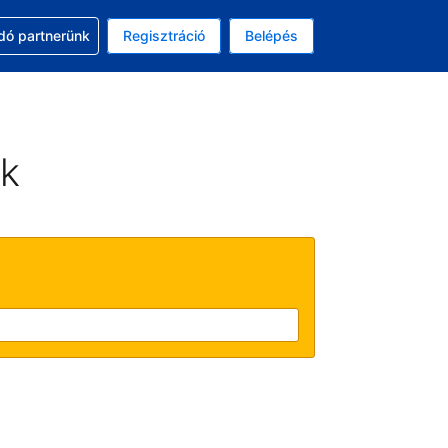
ssal
dó partnerünk
Regisztráció
Belépés
asztott pénznem: amerikai dollár
kiválasztott nyelv: Magyar
ek