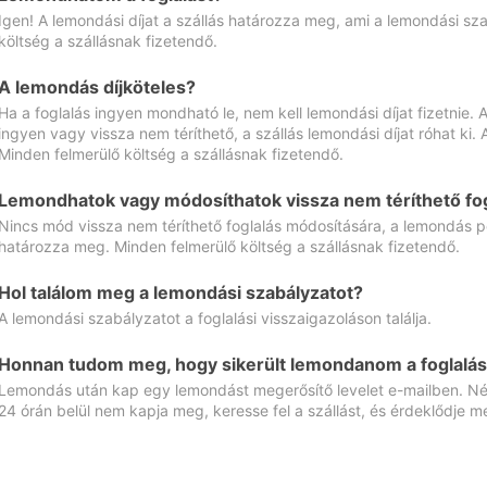
Igen! A lemondási díjat a szállás határozza meg, ami a lemondási sz
költség a szállásnak fizetendő.
A lemondás díjköteles?
Ha a foglalás ingyen mondható le, nem kell lemondási díjat fizetnie
ingyen vagy vissza nem téríthető, a szállás lemondási díjat róhat ki.
Minden felmerülő költség a szállásnak fizetendő.
Lemondhatok vagy módosíthatok vissza nem téríthető fog
Nincs mód vissza nem téríthető foglalás módosítására, a lemondás ped
határozza meg. Minden felmerülő költség a szállásnak fizetendő.
Hol találom meg a lemondási szabályzatot?
A lemondási szabályzatot a foglalási visszaigazoláson találja.
Honnan tudom meg, hogy sikerült lemondanom a foglalás
Lemondás után kap egy lemondást megerősítő levelet e-mailben. Néz
24 órán belül nem kapja meg, keresse fel a szállást, és érdeklődje