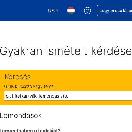
USD
Segítség a foglalá
Legyen szállása
Válasszon pénznemet. Jelenlegi kivál
Válasszon nyelvet. Jelenleg 
Gyakran ismételt kérdés
Keresés
GYIK kulcsszó vagy téma
Lemondások
Lemondhatom a foglalást?