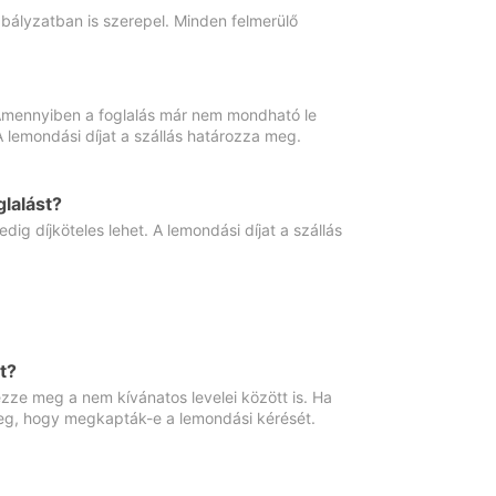
abályzatban is szerepel. Minden felmerülő
. Amennyiben a foglalás már nem mondható le
 A lemondási díjat a szállás határozza meg.
lalást?
ig díjköteles lehet. A lemondási díjat a szállás
t?
ze meg a nem kívánatos levelei között is. Ha
 meg, hogy megkapták-e a lemondási kérését.