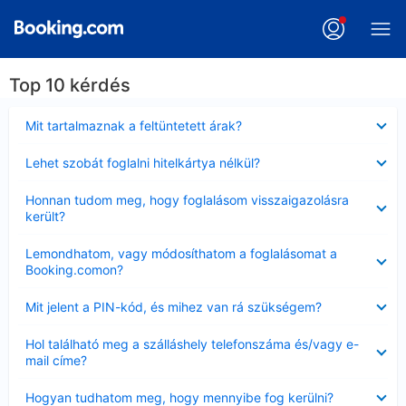
Top 10 kérdés
Bezárta
Mit tartalmaznak a feltüntetett árak?
Bezárta
Lehet szobát foglalni hitelkártya nélkül?
Bezárta
Honnan tudom meg, hogy foglalásom visszaigazolásra
került?
Bezárta
Lemondhatom, vagy módosíthatom a foglalásomat a
Booking.comon?
Bezárta
Mit jelent a PIN-kód, és mihez van rá szükségem?
Bezárta
Hol található meg a szálláshely telefonszáma és/vagy e-
mail címe?
Bezárta
Hogyan tudhatom meg, hogy mennyibe fog kerülni?