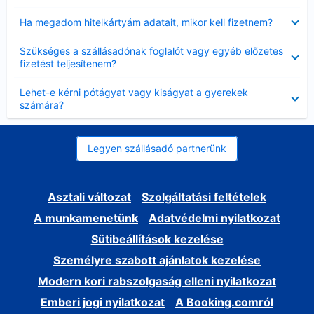
Bezárta
Ha megadom hitelkártyám adatait, mikor kell fizetnem?
Bezárta
Szükséges a szállásadónak foglalót vagy egyéb előzetes
fizetést teljesítenem?
Bezárta
Lehet-e kérni pótágyat vagy kiságyat a gyerekek
számára?
Legyen szállásadó partnerünk
Asztali változat
Szolgáltatási feltételek
A munkamenetünk
Adatvédelmi nyilatkozat
Sütibeállítások kezelése
Személyre szabott ajánlatok kezelése
Modern kori rabszolgaság elleni nyilatkozat
Emberi jogi nyilatkozat
A Booking.comról