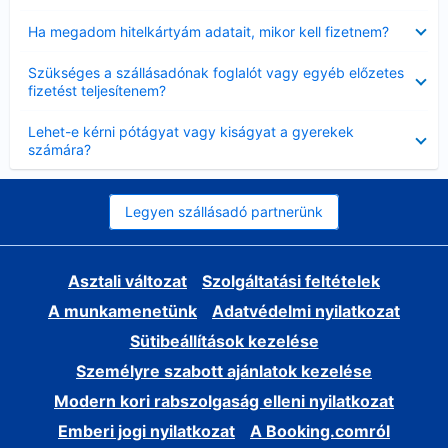
Bezárta
Ha megadom hitelkártyám adatait, mikor kell fizetnem?
Bezárta
Szükséges a szállásadónak foglalót vagy egyéb előzetes
fizetést teljesítenem?
Bezárta
Lehet-e kérni pótágyat vagy kiságyat a gyerekek
számára?
Legyen szállásadó partnerünk
Asztali változat
Szolgáltatási feltételek
A munkamenetünk
Adatvédelmi nyilatkozat
Sütibeállítások kezelése
Személyre szabott ajánlatok kezelése
Modern kori rabszolgaság elleni nyilatkozat
Emberi jogi nyilatkozat
A Booking.comról