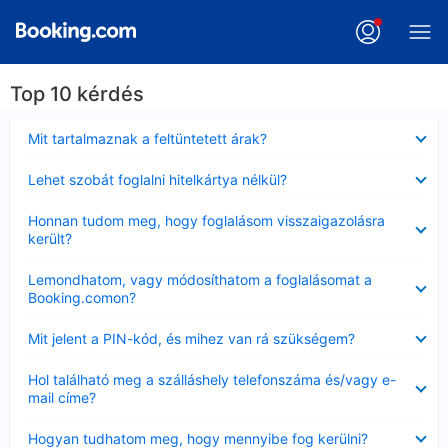
Top 10 kérdés
Bezárta
Mit tartalmaznak a feltüntetett árak?
Bezárta
Lehet szobát foglalni hitelkártya nélkül?
Bezárta
Honnan tudom meg, hogy foglalásom visszaigazolásra
került?
Bezárta
Lemondhatom, vagy módosíthatom a foglalásomat a
Booking.comon?
Bezárta
Mit jelent a PIN-kód, és mihez van rá szükségem?
Bezárta
Hol található meg a szálláshely telefonszáma és/vagy e-
mail címe?
Bezárta
Hogyan tudhatom meg, hogy mennyibe fog kerülni?