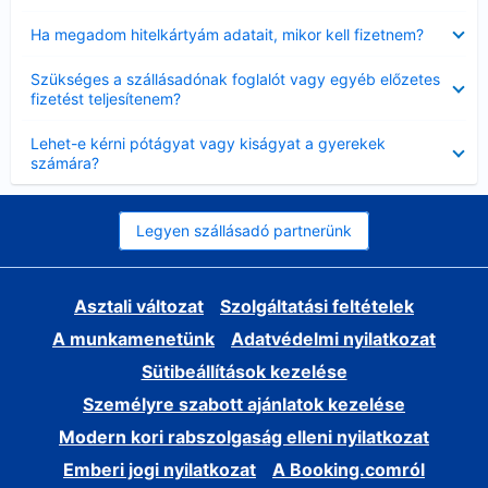
Bezárta
Ha megadom hitelkártyám adatait, mikor kell fizetnem?
Bezárta
Szükséges a szállásadónak foglalót vagy egyéb előzetes
fizetést teljesítenem?
Bezárta
Lehet-e kérni pótágyat vagy kiságyat a gyerekek
számára?
Legyen szállásadó partnerünk
Asztali változat
Szolgáltatási feltételek
A munkamenetünk
Adatvédelmi nyilatkozat
Sütibeállítások kezelése
Személyre szabott ajánlatok kezelése
Modern kori rabszolgaság elleni nyilatkozat
Emberi jogi nyilatkozat
A Booking.comról