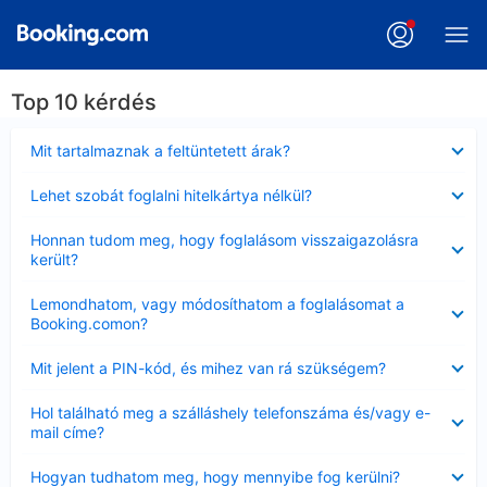
Top 10 kérdés
Bezárta
Mit tartalmaznak a feltüntetett árak?
Bezárta
Lehet szobát foglalni hitelkártya nélkül?
Bezárta
Honnan tudom meg, hogy foglalásom visszaigazolásra
került?
Bezárta
Lemondhatom, vagy módosíthatom a foglalásomat a
Booking.comon?
Bezárta
Mit jelent a PIN-kód, és mihez van rá szükségem?
Bezárta
Hol található meg a szálláshely telefonszáma és/vagy e-
mail címe?
Bezárta
Hogyan tudhatom meg, hogy mennyibe fog kerülni?