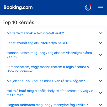
Top 10 kérdés
Bezárta
Mit tartalmaznak a feltüntetett árak?
Bezárta
Lehet szobát foglalni hitelkártya nélkül?
Bezárta
Honnan tudom meg, hogy foglalásom visszaigazolásra
került?
Bezárta
Lemondhatom, vagy módosíthatom a foglalásomat a
Booking.comon?
Bezárta
Mit jelent a PIN-kód, és mihez van rá szükségem?
Bezárta
Hol található meg a szálláshely telefonszáma és/vagy e-
mail címe?
Bezárta
Hogyan tudhatom meg, hogy mennyibe fog kerülni?