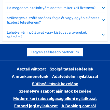
Bezárta
Ha megadom hitelkártyám adatait, mikor kell fizetnem?
Bezárta
Szükséges a szállásadónak foglalót vagy egyéb előzetes
fizetést teljesítenem?
Bezárta
Lehet-e kérni pótágyat vagy kiságyat a gyerekek
számára?
Legyen szállásadó partnerünk
Asztali változat
Szolgáltatási feltételek
A munkamenetünk
Adatvédelmi nyilatkozat
Sütibeállítások kezelése
Személyre szabott ajánlatok kezelése
Modern kori rabszolgaság elleni nyilatkozat
Emberi jogi nyilatkozat
A Booking.comról