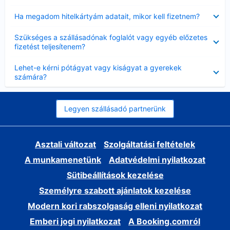
Bezárta
Ha megadom hitelkártyám adatait, mikor kell fizetnem?
Bezárta
Szükséges a szállásadónak foglalót vagy egyéb előzetes
fizetést teljesítenem?
Bezárta
Lehet-e kérni pótágyat vagy kiságyat a gyerekek
számára?
Legyen szállásadó partnerünk
Asztali változat
Szolgáltatási feltételek
A munkamenetünk
Adatvédelmi nyilatkozat
Sütibeállítások kezelése
Személyre szabott ajánlatok kezelése
Modern kori rabszolgaság elleni nyilatkozat
Emberi jogi nyilatkozat
A Booking.comról