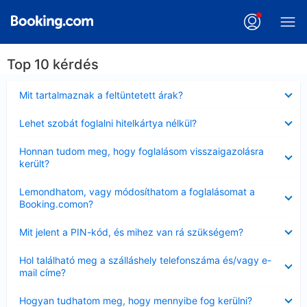
Top 10 kérdés
Bezárta
Mit tartalmaznak a feltüntetett árak?
Bezárta
Lehet szobát foglalni hitelkártya nélkül?
Bezárta
Honnan tudom meg, hogy foglalásom visszaigazolásra
került?
Bezárta
Lemondhatom, vagy módosíthatom a foglalásomat a
Booking.comon?
Bezárta
Mit jelent a PIN-kód, és mihez van rá szükségem?
Bezárta
Hol található meg a szálláshely telefonszáma és/vagy e-
mail címe?
Bezárta
Hogyan tudhatom meg, hogy mennyibe fog kerülni?