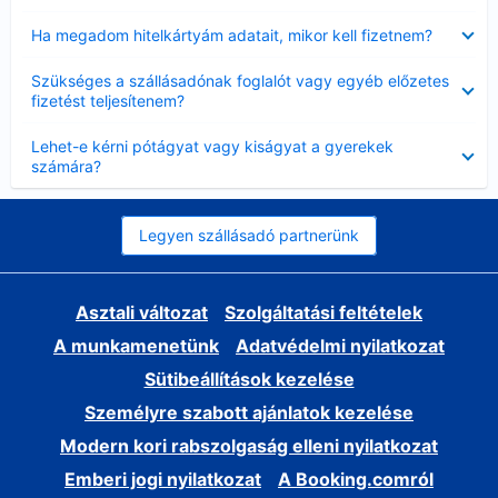
Bezárta
Ha megadom hitelkártyám adatait, mikor kell fizetnem?
Bezárta
Szükséges a szállásadónak foglalót vagy egyéb előzetes
fizetést teljesítenem?
Bezárta
Lehet-e kérni pótágyat vagy kiságyat a gyerekek
számára?
Legyen szállásadó partnerünk
Asztali változat
Szolgáltatási feltételek
A munkamenetünk
Adatvédelmi nyilatkozat
Sütibeállítások kezelése
Személyre szabott ajánlatok kezelése
Modern kori rabszolgaság elleni nyilatkozat
Emberi jogi nyilatkozat
A Booking.comról