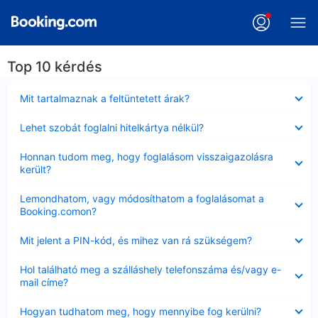
Top 10 kérdés
Bezárta
Mit tartalmaznak a feltüntetett árak?
Bezárta
Lehet szobát foglalni hitelkártya nélkül?
Bezárta
Honnan tudom meg, hogy foglalásom visszaigazolásra
került?
Bezárta
Lemondhatom, vagy módosíthatom a foglalásomat a
Booking.comon?
Bezárta
Mit jelent a PIN-kód, és mihez van rá szükségem?
Bezárta
Hol található meg a szálláshely telefonszáma és/vagy e-
mail címe?
Bezárta
Hogyan tudhatom meg, hogy mennyibe fog kerülni?