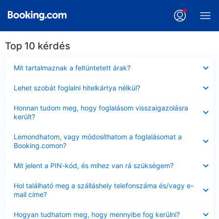
Top 10 kérdés
Bezárta
Mit tartalmaznak a feltüntetett árak?
Bezárta
Lehet szobát foglalni hitelkártya nélkül?
Bezárta
Honnan tudom meg, hogy foglalásom visszaigazolásra
került?
Bezárta
Lemondhatom, vagy módosíthatom a foglalásomat a
Booking.comon?
Bezárta
Mit jelent a PIN-kód, és mihez van rá szükségem?
Bezárta
Hol található meg a szálláshely telefonszáma és/vagy e-
mail címe?
Bezárta
Hogyan tudhatom meg, hogy mennyibe fog kerülni?