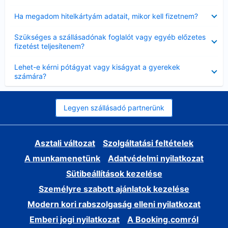
Bezárta
Ha megadom hitelkártyám adatait, mikor kell fizetnem?
Bezárta
Szükséges a szállásadónak foglalót vagy egyéb előzetes
fizetést teljesítenem?
Bezárta
Lehet-e kérni pótágyat vagy kiságyat a gyerekek
számára?
Legyen szállásadó partnerünk
Asztali változat
Szolgáltatási feltételek
A munkamenetünk
Adatvédelmi nyilatkozat
Sütibeállítások kezelése
Személyre szabott ajánlatok kezelése
Modern kori rabszolgaság elleni nyilatkozat
Emberi jogi nyilatkozat
A Booking.comról