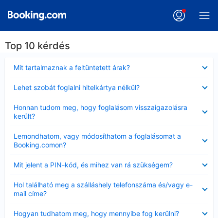
Top 10 kérdés
Bezárta
Mit tartalmaznak a feltüntetett árak?
Bezárta
Lehet szobát foglalni hitelkártya nélkül?
Bezárta
Honnan tudom meg, hogy foglalásom visszaigazolásra
került?
Bezárta
Lemondhatom, vagy módosíthatom a foglalásomat a
Booking.comon?
Bezárta
Mit jelent a PIN-kód, és mihez van rá szükségem?
Bezárta
Hol található meg a szálláshely telefonszáma és/vagy e-
mail címe?
Bezárta
Hogyan tudhatom meg, hogy mennyibe fog kerülni?