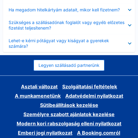
Bezárta
Ha megadom hitelkártyám adatait, mikor kell fizetnem?
Bezárta
Szükséges a szállásadónak foglalót vagy egyéb előzetes
fizetést teljesítenem?
Bezárta
Lehet-e kérni pótágyat vagy kiságyat a gyerekek
számára?
Legyen szállásadó partnerünk
Asztali változat
Szolgáltatási feltételek
A munkamenetünk
Adatvédelmi nyilatkozat
Sütibeállítások kezelése
Személyre szabott ajánlatok kezelése
Modern kori rabszolgaság elleni nyilatkozat
Emberi jogi nyilatkozat
A Booking.comról